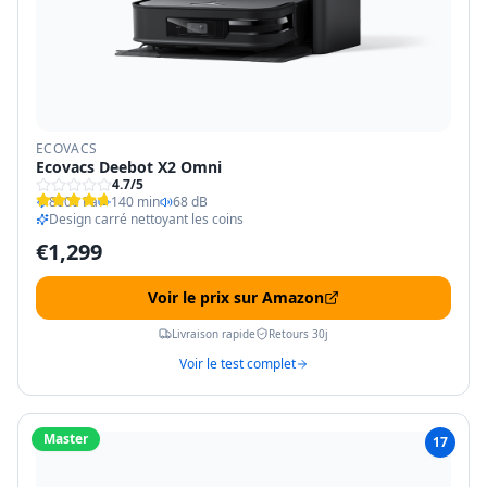
ECOVACS
Ecovacs Deebot X2 Omni
4.7
/5
8000 Pa
140 min
68 dB
Design carré nettoyant les coins
€
1,299
Voir le prix sur Amazon
Livraison rapide
Retours 30j
Voir le test complet
Master
17