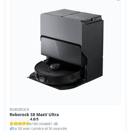
ROBOROCK
Roborock S8 MaxV Ultra
4.8
/5
10000 Pa
180 min
61 dB
Le S8 avec caméra et IA avancée