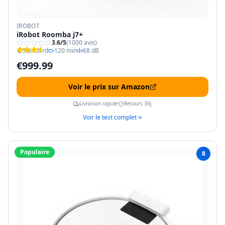
IROBOT
iRobot Roomba j7+
3.6
/5
(
1000
avis)
Standard
120 min
68 dB
€
999.99
Voir le prix sur Amazon
Livraison rapide
Retours 30j
Voir le test complet
Populaire
8