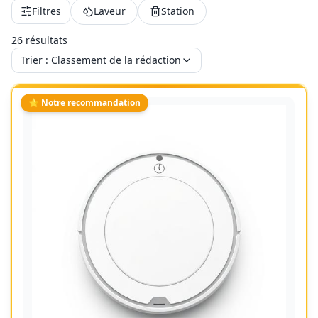
Filtres
Laveur
Station
26
résultat
s
Trier :
Classement de la rédaction
⭐ Notre recommandation