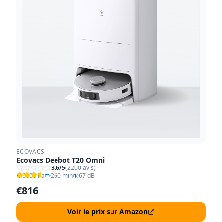
ECOVACS
Ecovacs Deebot T20 Omni
3.6
/5
(
2200
avis)
6000 Pa
260 min
67 dB
€
816
Voir le prix sur Amazon