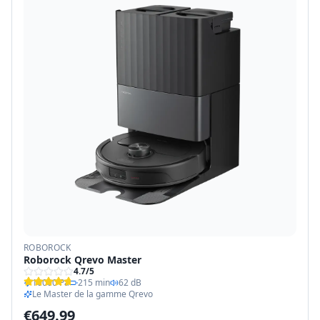
ROBOROCK
Roborock Qrevo Master
4.7
/5
10000 Pa
215 min
62 dB
Le Master de la gamme Qrevo
€
649.99