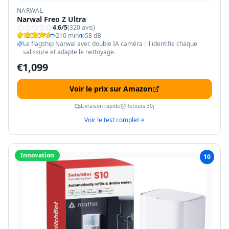
NARWAL
Narwal Freo Z Ultra
4.6
/5
(
320
avis)
12000 Pa
210 min
58 dB
Le flagship Narwal avec double IA caméra : il identifie chaque
salissure et adapte le nettoyage.
€
1,099
Voir le prix sur Amazon
Livraison rapide
Retours 30j
Voir le test complet
Innovation
10