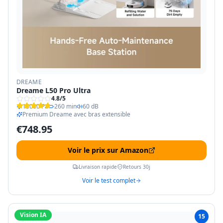
DREAME
Dreame L50 Pro Ultra
4.8
/5
15000 Pa
260 min
60 dB
Premium Dreame avec bras extensible
€
748.95
Voir le prix sur Amazon
Livraison rapide
Retours 30j
Voir le test complet
Vision IA
15