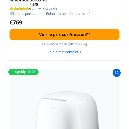
4.9
/5
22000 Pa
260 min
58 dB
Le plus puissant des Roborock avec bras articulé
€
769
Voir le prix sur Amazon
Livraison rapide
Retours 30j
Voir le test complet
Flagship 2025
12