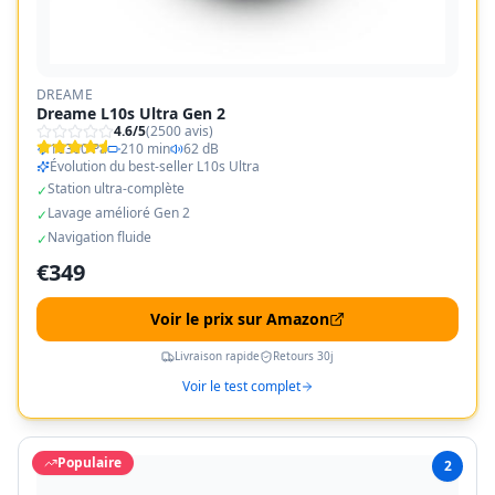
DREAME
Dreame L10s Ultra Gen 2
4.6
/5
(
2500
avis)
10300 Pa
210 min
62 dB
Évolution du best-seller L10s Ultra
Station ultra-complète
✓
Lavage amélioré Gen 2
✓
Navigation fluide
✓
€
349
Voir le prix sur Amazon
Livraison rapide
Retours 30j
Voir le test complet
Populaire
2