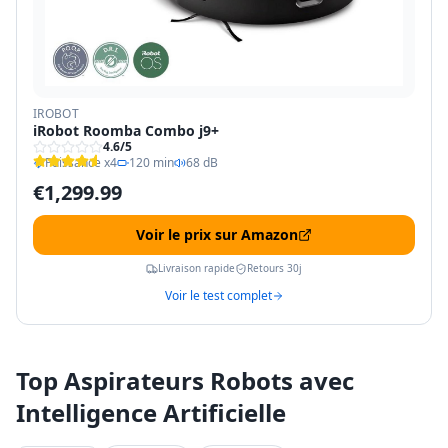
IROBOT
iRobot Roomba Combo j9+
4.6
/5
Puissance x4
120 min
68 dB
€
1,299.99
Voir le prix sur Amazon
Livraison rapide
Retours 30j
Voir le test complet
Top Aspirateurs Robots avec
Intelligence Artificielle