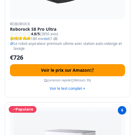
ROBOROCK
Roborock S8 Pro Ultra
4.8
/5
(
2850
avis)
6000 Pa
180 min
67 dB
Le robot aspirateur premium ultime avec station auto-vidange et
lavage
€
726
Voir le prix sur Amazon
Livraison rapide
Retours 30j
Voir le test complet
Populaire
6