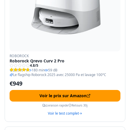
ROBOROCK
Roborock Qrevo Curv 2 Pro
4.8
/5
25000 Pa
180 min
59 dB
Le flagship Roborock 2025 avec 25000 Pa et lavage 100°C
€
949
Voir le prix sur Amazon
Livraison rapide
Retours 30j
Voir le test complet