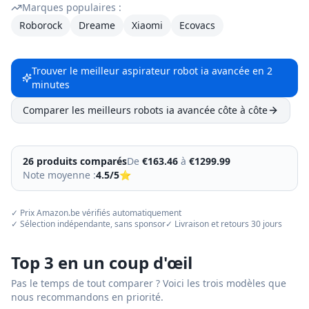
Marques populaires :
Roborock
Dreame
Xiaomi
Ecovacs
Trouver le meilleur aspirateur robot
ia avancée
en 2
minutes
Comparer les meilleurs robots
ia avancée
côte à côte
26
produit
s
comparés
De
€
163.46
à
€
1299.99
Note moyenne :
4.5
/5
⭐
✓ Prix Amazon.be vérifiés automatiquement
✓ Sélection indépendante, sans sponsor
✓ Livraison et retours 30 jours
Top 3 en un coup d'œil
Pas le temps de tout comparer ? Voici les trois modèles que
nous recommandons en priorité.