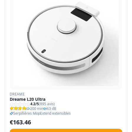
DREAME
Dreame L20 Ultra
4.2
/5
(
895
avis)
7000 Pa
200 min
63 dB
Serpillières MopExtend extensibles
€
163.46