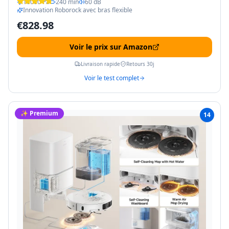
10000 Pa
240 min
60 dB
Innovation Roborock avec bras flexible
€
828.98
Voir le prix sur Amazon
Livraison rapide
Retours 30j
Voir le test complet
✨ Premium
14