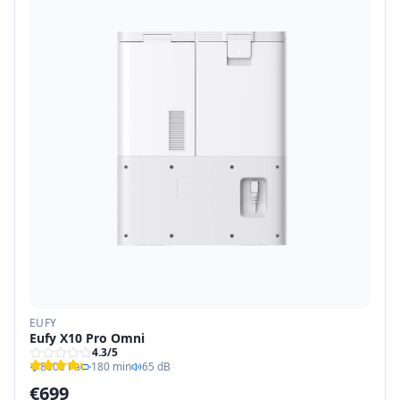
EUFY
Eufy X10 Pro Omni
4.3
/5
8000 Pa
180 min
65 dB
€
699