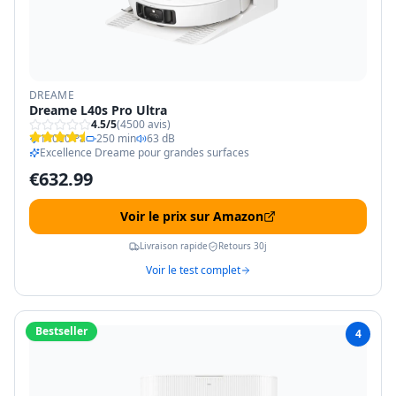
DREAME
Dreame L40s Pro Ultra
4.5
/5
(
4500
avis)
11000 Pa
250 min
63 dB
Excellence Dreame pour grandes surfaces
€
632.99
Voir le prix sur Amazon
Livraison rapide
Retours 30j
Voir le test complet
Bestseller
4