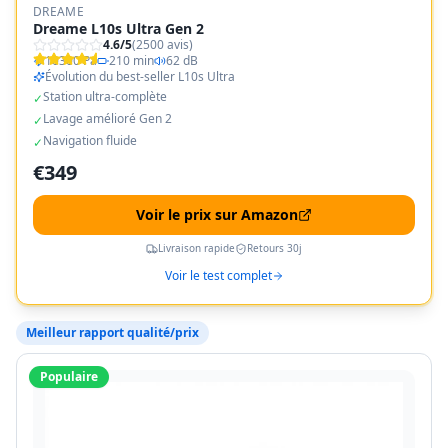
DREAME
Dreame L10s Ultra Gen 2
4.6
/5
(
2500
avis)
10300 Pa
210 min
62 dB
Évolution du best-seller L10s Ultra
Station ultra-complète
✓
Lavage amélioré Gen 2
✓
Navigation fluide
✓
€
349
Voir le prix sur Amazon
Livraison rapide
Retours 30j
Voir le test complet
Meilleur rapport qualité/prix
Populaire