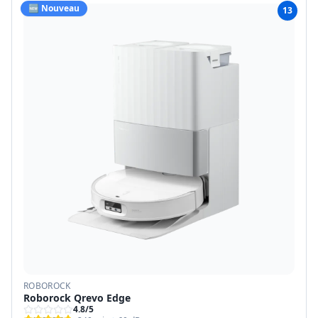
🆕 Nouveau
13
ROBOROCK
Roborock Qrevo Edge
4.8
/5