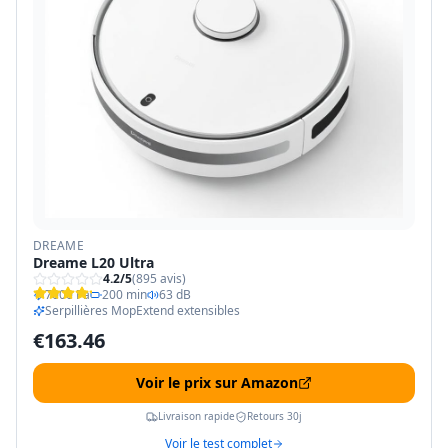
DREAME
Dreame L20 Ultra
4.2
/5
(
895
avis)
7000 Pa
200 min
63 dB
Serpillières MopExtend extensibles
€
163.46
Voir le prix sur Amazon
Livraison rapide
Retours 30j
Voir le test complet