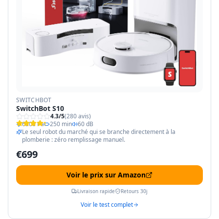
SWITCHBOT
SwitchBot S10
4.3
/5
(
280
avis)
6500 Pa
250 min
60 dB
Le seul robot du marché qui se branche directement à la
plomberie : zéro remplissage manuel.
€
699
Voir le prix sur Amazon
Livraison rapide
Retours 30j
Voir le test complet