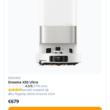
DREAME
Dreame X50 Ultra
4.3
/5
(
3700
avis)
20000 Pa
280 min
59 dB
Le flagship ultime Dreame 2024
€
679