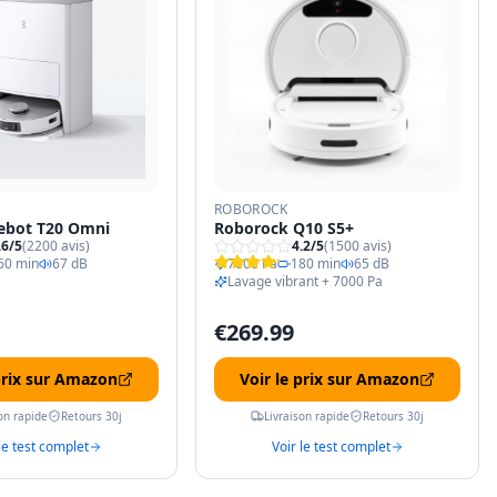
ROBOROCK
ebot T20 Omni
Roborock Q10 S5+
.6
/5
(
2200
avis)
4.2
/5
(
1500
avis)
60 min
67 dB
7000 Pa
180 min
65 dB
Lavage vibrant + 7000 Pa
€
269.99
 prix sur Amazon
Voir le prix sur Amazon
on rapide
Retours 30j
Livraison rapide
Retours 30j
le test complet
Voir le test complet