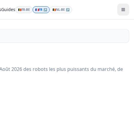
s
Guides
🇧🇪
FR-BE
🇫🇷
FR
↗
🇧🇪
NL-BE
↗
Men
on Août 2026 des robots les plus puissants du marché, de