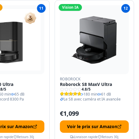
Vision IA
11
12
ROBOROCK
 Ultra
Roborock S8 MaxV Ultra
.8
/5
4.8
/5
60 min
65 dB
10000 Pa
180 min
61 dB
ecord 8300 Pa
Le S8 avec caméra et IA avancée
€
1,099
 prix sur Amazon
Voir le prix sur Amazon
on rapide
Retours 30j
Livraison rapide
Retours 30j