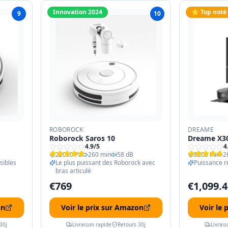
Innovation 2024
⭐ Top noté
9
10
ROBOROCK
DREAME
Roborock Saros 10
Dreame X30
4.9
/5
4
22000 Pa
260 min
58 dB
8300 Pa
2
sibles
Le plus puissant des Roborock avec
Puissance r
bras articulé
€
769
€
1,099.4
on
Voir le prix sur Amazon
Voir le
30j
Livraison rapide
Retours 30j
Livrais