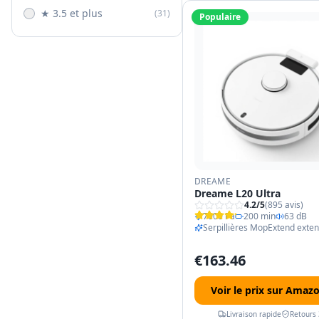
★ 3.5 et plus
(
31
)
Populaire
DREAME
Dreame L20 Ultra
4.2
/5
(
895
avis)
7000 Pa
200 min
63 dB
Serpillières MopExtend exten
€
163.46
Voir le prix sur Amaz
Livraison rapide
Retours 