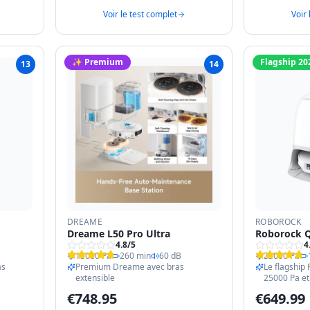
Voir le test complet
Voir 
✨ Premium
Flagship 20
13
14
DREAME
ROBOROCK
Dreame L50 Pro Ultra
Roborock Q
4.8
/5
4
15000 Pa
260 min
60 dB
25000 Pa
as
Premium Dreame avec bras
Le flagship
extensible
25000 Pa et
€
748.95
€
649.99