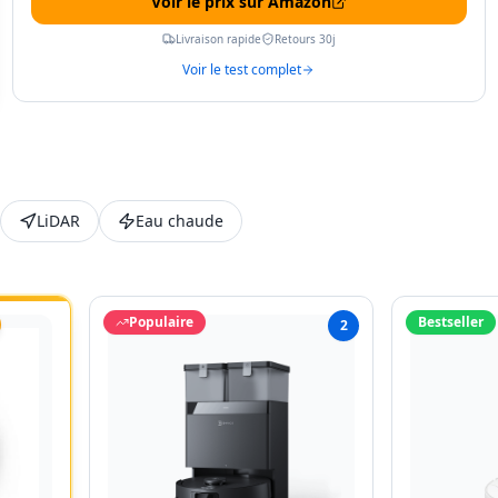
Voir le prix sur Amazon
Livraison rapide
Retours 30j
Voir le test complet
LiDAR
Eau chaude
Populaire
Bestseller
2