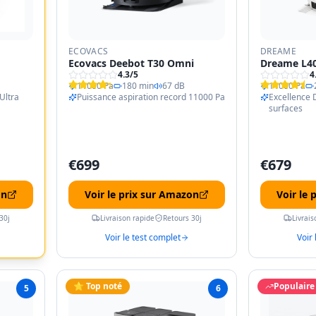
ECOVACS
DREAME
Ecovacs Deebot T30 Omni
Dreame L40
4.3
/5
4
11000 Pa
180 min
67 dB
11000 Pa
Ultra
Puissance aspiration record 11000 Pa
Excellence
surfaces
€
699
€
679
on
Voir le prix sur Amazon
Voir le
30j
Livraison rapide
Retours 30j
Livrais
Voir le test complet
Voir 
⭐ Top noté
Populaire
5
6