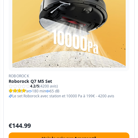
ROBOROCK
Roborock Q7 M5 Set
4.2
/5
(
4200
avis)
10000 Pa
180 min
65 dB
Le set Roborock avec station et 10000 Pa à 199€ - 4200 avis
€
144.99