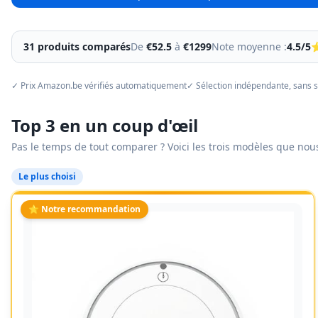
31
produit
s
comparés
De
€
52.5
à
€
1299
Note moyenne :
4.5
/5
✓ Prix Amazon.be vérifiés automatiquement
✓ Sélection indépendante, sans 
Top 3 en un coup d'œil
Pas le temps de tout comparer ? Voici les trois modèles que no
Le plus choisi
⭐ Notre recommandation