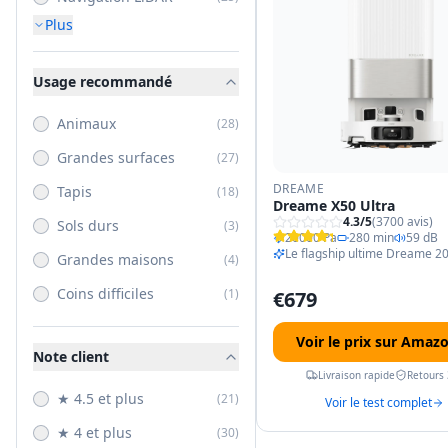
Plus
Usage recommandé
Animaux
(
28
)
Grandes surfaces
(
27
)
DREAME
Tapis
(
18
)
Dreame X50 Ultra
4.3
/5
(
3700
avis)
Sols durs
(
3
)
20000 Pa
280 min
59 dB
Le flagship ultime Dreame 2
Grandes maisons
(
4
)
Coins difficiles
(
1
)
€
679
Voir le prix sur Amaz
Note client
Livraison rapide
Retours 
★ 4.5 et plus
(
21
)
Voir le test complet
★ 4 et plus
(
30
)