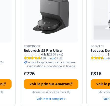
ROBOROCK
ECOVACS
Roborock S8 Pro Ultra
Ecovacs De
4.8
/5
(
2850
avis)
3
6000 Pa
180 min
67 dB
6000 Pa
2
024
Le robot aspirateur premium ultime
avec station auto-vidange et lavage
€
726
€
816
on
Voir le prix sur Amazon
Voir le
30j
Livraison rapide
Retours 30j
Livrais
Voir le test complet
Voir 