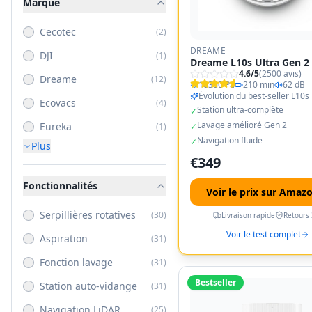
Marque
Cecotec
(
2
)
DREAME
DJI
(
1
)
Dreame L10s Ultra Gen 2
4.6
/5
(
2500
avis)
Dreame
(
12
)
10300 Pa
210 min
62 dB
Évolution du best-seller L10s 
Ecovacs
(
4
)
Station ultra-complète
✓
Lavage amélioré Gen 2
Eureka
(
1
)
✓
Navigation fluide
✓
Plus
€
349
Fonctionnalités
Voir le prix sur Amaz
Serpillières rotatives
(
30
)
Livraison rapide
Retours 
Voir le test complet
Aspiration
(
31
)
Fonction lavage
(
31
)
Bestseller
Station auto-vidange
(
31
)
Navigation LiDAR
(
25
)