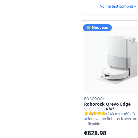
Voir le test complet
🆕 Nouveau
ROBOROCK
Roborock Qrevo Edge
4.8
/5
10000 Pa
240 min
60 dB
Innovation Roborock avec br
flexible
€
828.98