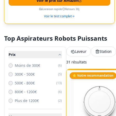
Voir le prix sur Amazon
Livraison rapide
Retours 30j
Voir le test complet
Top Aspirateurs Robots Puissants
Laveur
Station
Prix
31
résultat
s
Moins de 300€
(
6
)
300€ - 500€
(
5
)
⭐ Notre recommandation
500€ - 800€
(
13
)
800€ - 1200€
(
6
)
Plus de 1200€
(
2
)