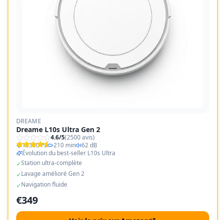
DREAME
Dreame L10s Ultra Gen 2
4.6
/5
(
2500
avis)
10300 Pa
210 min
62 dB
Évolution du best-seller L10s Ultra
Station ultra-complète
✓
Lavage amélioré Gen 2
✓
Navigation fluide
✓
€
349