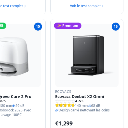
le test complet
Voir le test complet
25
✨ Premium
15
16
ECOVACS
revo Curv 2 Pro
Ecovacs Deebot X2 Omni
.8
/5
4.7
/5
180 min
59 dB
8000 Pa
140 min
68 dB
 Roborock 2025 avec
Design carré nettoyant les coins
 lavage 100°C
€
1,299