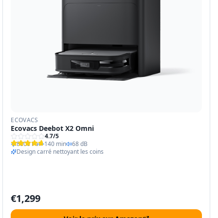
ECOVACS
Ecovacs Deebot X2 Omni
4.7
/5
8000 Pa
140 min
68 dB
Design carré nettoyant les coins
€
1,299