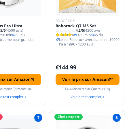
ROBOROCK
s Pro Ultra
Roborock Q7 M5 Set
.5
/5
(
4500
avis)
4.2
/5
(
4200
avis)
250 min
63 dB
10000 Pa
180 min
65 dB
 Dreame pour grandes
Le set Roborock avec station et 10000
Pa à 199€ - 4200 avis
€
144.99
 prix sur Amazon
Voir le prix sur Amazon
on rapide
Retours 30j
Livraison rapide
Retours 30j
le test complet
Voir le test complet
Choix expert
7
8