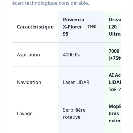
écart technologique considérable.
Rowenta
Dreame
Caractéristique
X-Plorer
L20
799€
9
95
Ultra
7000 Pa
Aspiration
4000 Pa
(+75%) ✓
AI Action 
Navigation
Laser LiDAR
LiDAR + 3
ToF ✓
MopExten
Serpillière
Lavage
bras
rotative
extensibl