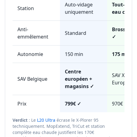
Auto-vidage
Tout-en-u
Station
uniquement
eau chau
Anti-
Brosse Tri
Standard
emmêlement
✓
Autonomie
150 min
175 min ✓
Centre
SAV Xiaom
SAV Belgique
européen +
Europe
magasins ✓
Prix
799€ ✓
970€
Verdict
: Le
L20 Ultra
écrase le X-Plorer 95
techniquement. MopExtend, TriCut et station
complète eau chaude justifient les 170€