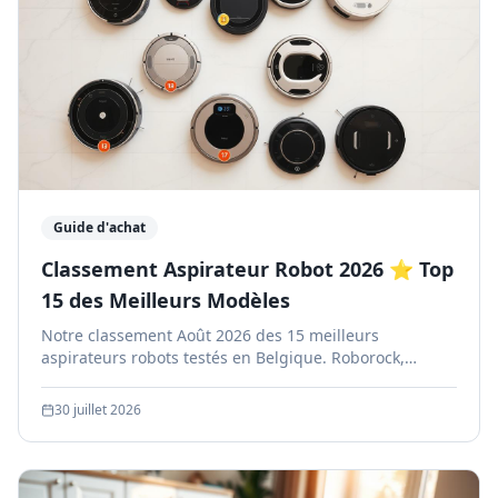
Guide d'achat
Classement Aspirateur Robot 2026 ⭐ Top
15 des Meilleurs Modèles
Notre classement Août 2026 des 15 meilleurs
aspirateurs robots testés en Belgique. Roborock,
Dreame, Ecovacs, iRobot : avis, prix Amazon.be,
comparatif détaillé.
30 juillet 2026