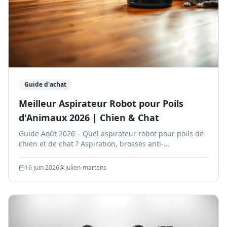
Guide d'achat
Meilleur Aspirateur Robot pour Poils
d'Animaux 2026 | Chien & Chat
Guide Août 2026 – Quel aspirateur robot pour poils de
chien et de chat ? Aspiration, brosses anti-
emmêlement, filtre HEPA, station auto-vidange. Tests
en Belgique.
16 juin 2026
julien-martens