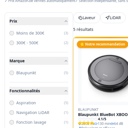
✓ Prix Amazon.be vérifiés automatiquement
✓ Sélection indépendante, sans 
Laveur
LiDAR
Prix
5
résultat
s
Moins de 300€
(
3
)
300€ - 500€
(
2
)
⭐ Notre recommandation
Marque
Blaupunkt
(
5
)
Fonctionnalités
Aspiration
(
5
)
BLAUPUNKT
Navigation LiDAR
(
1
)
Blaupunkt BlueBot XBOO
4.1
/5
Fonction lavage
(
1
)
2500 Pa
130 min
64 dB