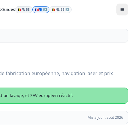
s
Guides
🇧🇪
FR-BE
🇫🇷
FR
↗
🇧🇪
NL-BE
↗
Men
 fabrication européenne, navigation laser et prix
tion lavage, et SAV européen réactif.
Mis à jour :
août 2026