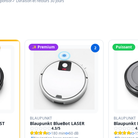
sponsor
✓ Livraison et retours 30 jours
✨ Premium
Puissant
2
BLAUPUNKT
BLAUPUNKT
ST
Blaupunkt BlueBot LASER
Blaupunkt 
4.3
/5
4
3500 Pa
180 min
60 dB
3000 Pa
1