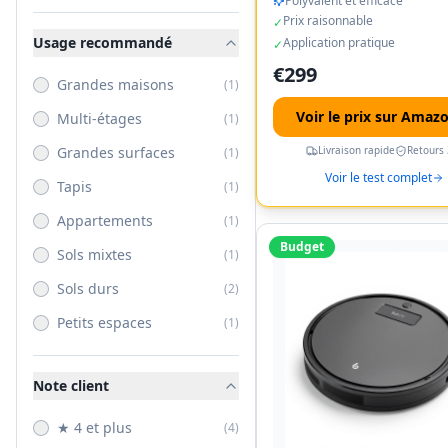
Polyvalent et efficace
Prix raisonnable
✓
Usage recommandé
Application pratique
✓
€
299
Grandes maisons
(
1
)
Voir le prix sur Amaz
Multi-étages
(
1
)
Grandes surfaces
Livraison rapide
Retours 
(
1
)
Voir le test complet
Tapis
(
1
)
Appartements
(
1
)
Budget
Sols mixtes
(
1
)
Sols durs
(
2
)
Petits espaces
(
1
)
Note client
★ 4 et plus
(
4
)