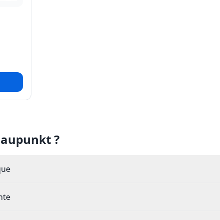
laupunkt ?
que
nte