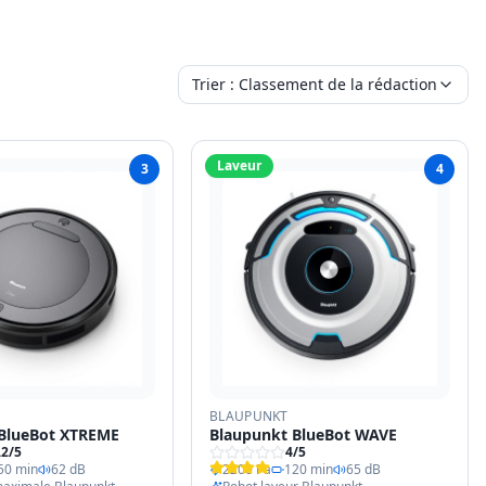
Trier :
Classement de la rédaction
Laveur
3
4
BLAUPUNKT
BlueBot XTREME
Blaupunkt BlueBot WAVE
.2
/5
4
/5
50 min
62 dB
2200 Pa
120 min
65 dB