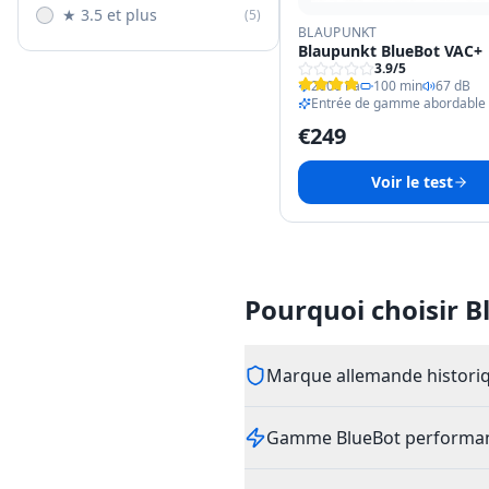
★ 3.5 et plus
(
5
)
BLAUPUNKT
Blaupunkt BlueBot VAC+
3.9
/5
2000 Pa
100 min
67 dB
Entrée de gamme abordable
€
249
Voir le test
Pourquoi choisir B
Marque allemande histori
Gamme BlueBot performa