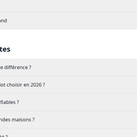
and
tes
e différence ?
t choisir en 2026 ?
fiables ?
andes maisons ?