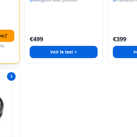
Navigation laser premium
Puissance 
on
€
499
€
399
30j
Voir le test
Vo
5