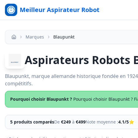
Meilleur Aspirateur Robot
Marques
Blaupunkt
Accueil
Aspirateurs Robots 
Blaupunkt, marque allemande historique fondée en 1924, 
compétitifs.
Pourquoi choisir
Blaupunkt
?
Pourquoi choisir Blaupunkt ? F
5
produit
s
comparés
De
€
249
à
€
499
Note moyenne :
4.1
/5
⭐