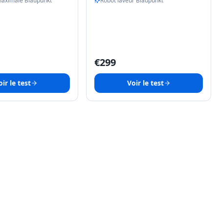
maximale Blaupunkt
Robot laveur Blaupunkt
€
299
ir le test
Voir le test