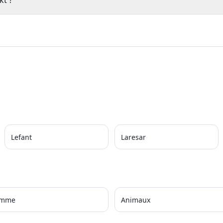
kt ?
Lefant
Laresar
amme
Animaux