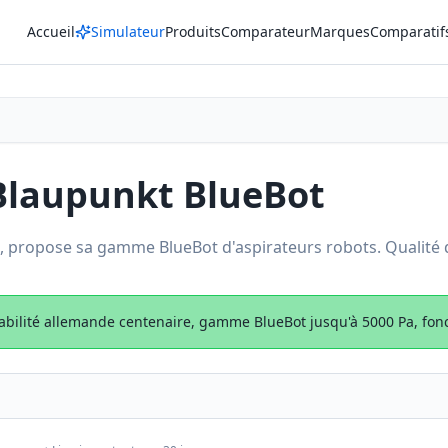
Accueil
Simulateur
Produits
Comparateur
Marques
Comparatif
Blaupunkt BlueBot
propose sa gamme BlueBot d'aspirateurs robots. Qualité de
iabilité allemande centenaire, gamme BlueBot jusqu'à 5000 Pa, fonc