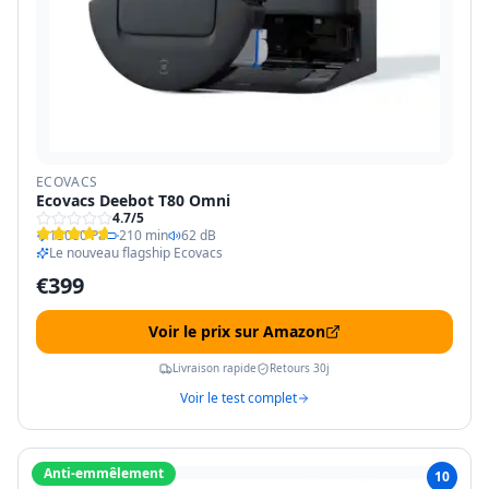
ECOVACS
Ecovacs Deebot T80 Omni
4.7
/5
13000 Pa
210 min
62 dB
Le nouveau flagship Ecovacs
€
399
Voir le prix sur Amazon
Livraison rapide
Retours 30j
Voir le test complet
Anti-emmêlement
10