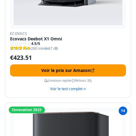
ECOVACS
Ecovacs Deebot X1 Omni
4.5
/5
5000 Pa
260 min
67 dB
€
423.51
Voir le prix sur Amazon
Livraison rapide
Retours 30j
Voir le test complet
Innovation 2025
14