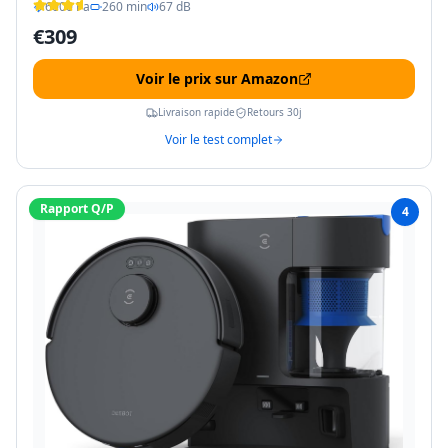
6000 Pa
260 min
67 dB
€
309
Voir le prix sur Amazon
Livraison rapide
Retours 30j
Voir le test complet
Rapport Q/P
4