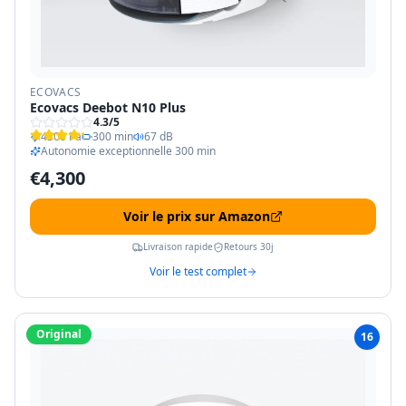
ECOVACS
Ecovacs Deebot N10 Plus
4.3
/5
4300 Pa
300 min
67 dB
Autonomie exceptionnelle 300 min
€
4,300
Voir le prix sur Amazon
Livraison rapide
Retours 30j
Voir le test complet
Original
16