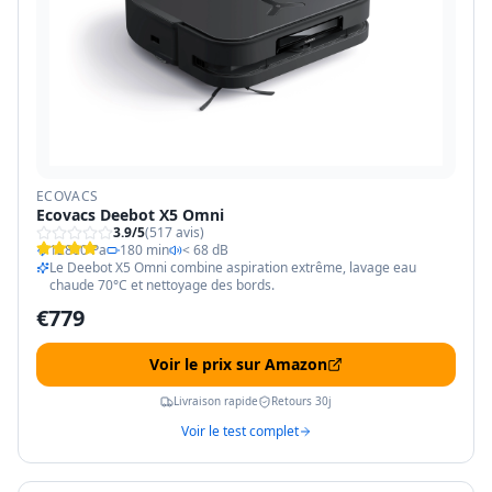
ECOVACS
Ecovacs Deebot X5 Omni
3.9
/5
(
517
avis)
12800 Pa
180 min
< 68 dB
Le Deebot X5 Omni combine aspiration extrême, lavage eau
chaude 70°C et nettoyage des bords.
€
779
Voir le prix sur Amazon
Livraison rapide
Retours 30j
Voir le test complet