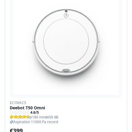
ECOVACS
Deebot T50 Omni
4.6
/5
11000 Pa
180 min
58 dB
Aspiration 11000 Pa record
€
399