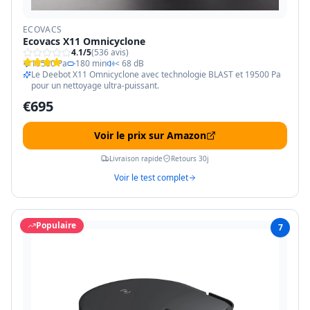
ECOVACS
Ecovacs X11 Omnicyclone
4.1
/5
(
536
avis)
19500 Pa
180 min
< 68 dB
Le Deebot X11 Omnicyclone avec technologie BLAST et 19500 Pa
pour un nettoyage ultra-puissant.
€
695
Voir le prix sur Amazon
Livraison rapide
Retours 30j
Voir le test complet
Populaire
7