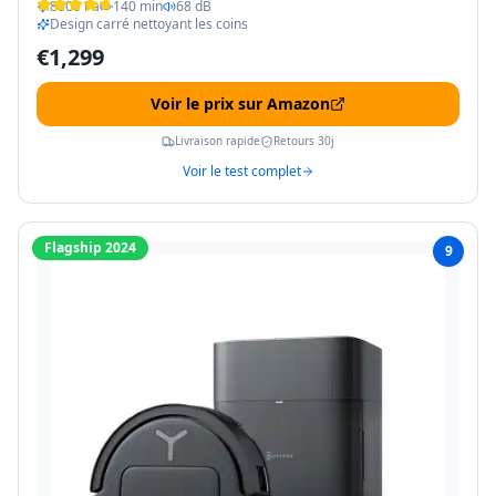
8000 Pa
140 min
68 dB
Design carré nettoyant les coins
€
1,299
Voir le prix sur Amazon
Livraison rapide
Retours 30j
Voir le test complet
Flagship 2024
9