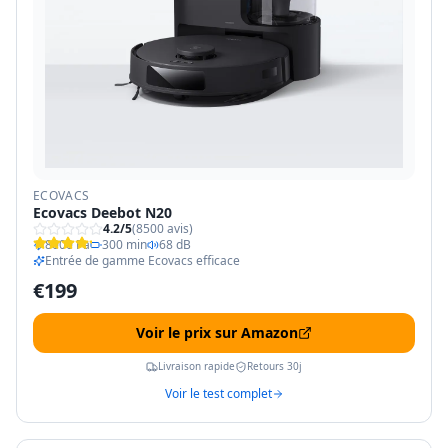
ECOVACS
Ecovacs Deebot N20
4.2
/5
(
8500
avis)
8000 Pa
300 min
68 dB
Entrée de gamme Ecovacs efficace
€
199
Voir le prix sur Amazon
Livraison rapide
Retours 30j
Voir le test complet