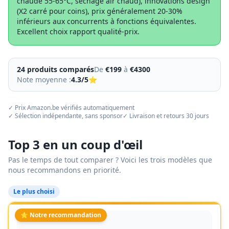
chaude 55-65°C, séchage air chaud), innovations design
(X2 carré pour coins), prix généralement 20-30%
inférieurs aux concurrents à fonctions équivalentes.
Excellent choix rapport qualité-prix.
24
produit
s
comparés
De
€
199
à
€
4300
Note moyenne :
4.3
/5
⭐
✓ Prix Amazon.be vérifiés automatiquement
✓ Sélection indépendante, sans sponsor
✓ Livraison et retours 30 jours
Top 3 en un coup d'œil
Pas le temps de tout comparer ? Voici les trois modèles que
nous recommandons en priorité.
Le plus choisi
⭐ Notre recommandation