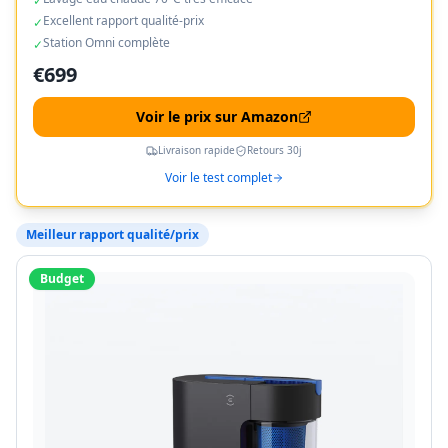
✓
Excellent rapport qualité-prix
✓
Station Omni complète
✓
€
699
Voir le prix sur Amazon
Livraison rapide
Retours 30j
Voir le test complet
Meilleur rapport qualité/prix
Budget