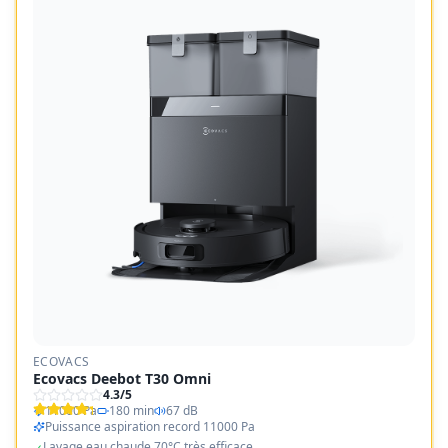
ECOVACS
Ecovacs Deebot T30 Omni
4.3
/5
11000 Pa
180 min
67 dB
Puissance aspiration record 11000 Pa
Lavage eau chaude 70°C très efficace