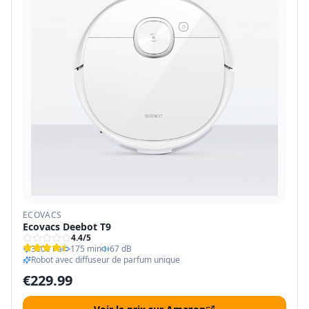
ECOVACS
Ecovacs Deebot T9
4.4
/5
3000 Pa
175 min
67 dB
Robot avec diffuseur de parfum unique
€
229.99