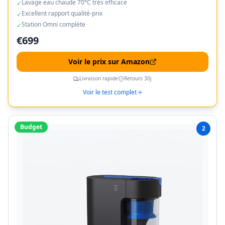
Lavage eau chaude 70°C très efficace
✓
Excellent rapport qualité-prix
✓
Station Omni complète
✓
€
699
Voir le prix sur Amazon
Livraison rapide
Retours 30j
Voir le test complet
Budget
2