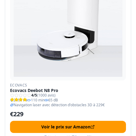
ECOVACS
Ecovacs Deebot N8 Pro
4
/5
(
1000
avis)
2600 Pa
110 min
65 dB
Navigation laser avec détection d'obstacles 3D à 229€
€
229
Voir le prix sur Amazon