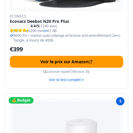
ECOVACS
Ecovacs Deebot N20 Pro Plus
4.4
/5
(
1240
avis)
8000 Pa
290 min
67 dB
8000 Pa + station auto-vidange et brosse anti-emmêlement Zero-
Tangle, à moins de 400€.
€
399
Voir le prix sur Amazon
Livraison rapide
Retours 30j
Voir le test complet
💰 Budget
5