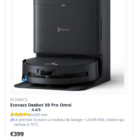
ECOVACS
Ecovacs Deebot X9 Pro Omni
4.4
/5
16600 Pa
260 min
Le premier Ecovacs à rouleau de lavage + LiDAR AIVI, station qui
nettoie à 70°C.
€
399