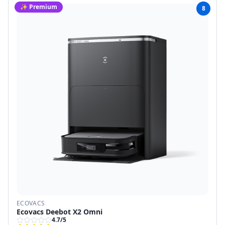
✨ Premium
8
ECOVACS
Ecovacs Deebot X2 Omni
4.7
/5