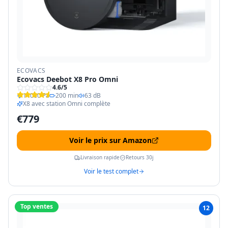
ECOVACS
Ecovacs Deebot X8 Pro Omni
4.6
/5
11000 Pa
200 min
63 dB
X8 avec station Omni complète
€
779
Voir le prix sur Amazon
Livraison rapide
Retours 30j
Voir le test complet
Top ventes
12