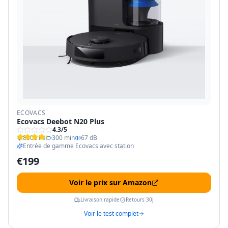
ECOVACS
Ecovacs Deebot N20 Plus
4.3
/5
8000 Pa
300 min
67 dB
Entrée de gamme Ecovacs avec station
€
199
Voir le prix sur Amazon
Livraison rapide
Retours 30j
Voir le test complet