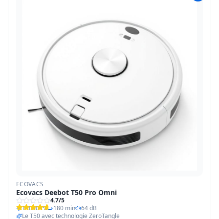
ECOVACS
Ecovacs Deebot T50 Pro Omni
4.7
/5
11000 Pa
180 min
64 dB
Le T50 avec technologie ZeroTangle