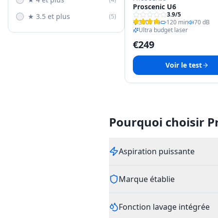
Proscenic U6
3.9
/5
★ 3.5 et plus
(
5
)
3000 Pa
120 min
70 dB
Ultra budget laser
€
249
Voir le test
Pourquoi choisir P
Aspiration puissante
Marque établie
Fonction lavage intégrée