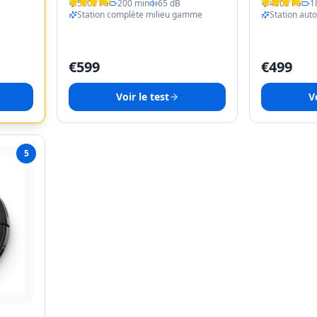
5000 Pa
200 min
65 dB
4500 Pa
1
Station complète milieu gamme
Station aut
€
599
€
499
Voir le test
Vo
5