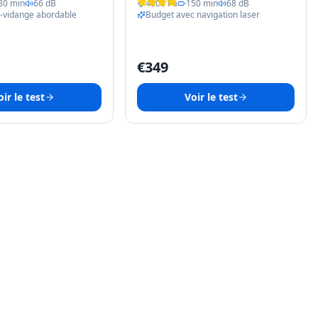
80 min
66 dB
4000 Pa
150 min
68 dB
o-vidange abordable
Budget avec navigation laser
€
349
ir le test
Voir le test