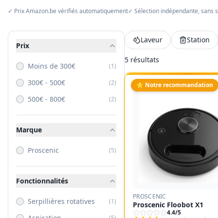
✓ Prix Amazon.be vérifiés automatiquement
✓ Sélection indépendante, sans 
Laveur
Station
Prix
5
résultat
s
Moins de 300€
(
1
)
300€ - 500€
(
2
)
⭐ Notre recommandation
500€ - 800€
(
2
)
Marque
Proscenic
(
5
)
Fonctionnalités
PROSCENIC
Serpillières rotatives
(
1
)
Proscenic Floobot X1
4.4
/5
Aspiration
(
5
)