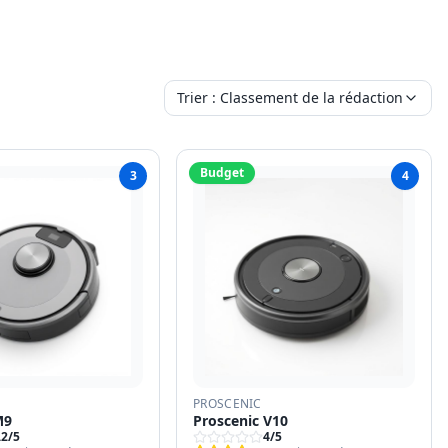
Trier :
Classement de la rédaction
Budget
3
4
PROSCENIC
M9
Proscenic V10
.2
/5
4
/5