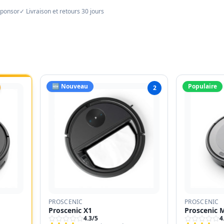
sponsor
✓ Livraison et retours 30 jours
🆕 Nouveau
Populaire
2
PROSCENIC
PROSCENIC
Proscenic X1
Proscenic 
4.3
/5
4