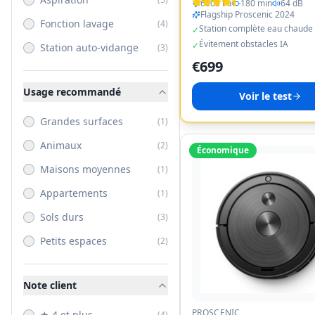
6000 Pa
180 min
64 dB
Flagship Proscenic 2024
Fonction lavage
(
4
)
Station complète eau chaude
✓
Évitement obstacles IA
✓
Station auto-vidange
(
3
)
€
699
Usage recommandé
Voir le test
Grandes surfaces
(
1
)
Animaux
(
2
)
Économique
Maisons moyennes
(
1
)
Appartements
(
1
)
Sols durs
(
3
)
Petits espaces
(
2
)
Note client
PROSCENIC
★ 4 et plus
(
4
)