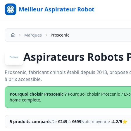
Meilleur Aspirateur Robot
Marques
Proscenic
Accueil
Aspirateurs Robots 
Proscenic, fabricant chinois établi depuis 2013, propose 
à prix accessible.
Pourquoi choisir
Proscenic
?
Pourquoi choisir Proscenic ? Exc
home complète.
5
produit
s
comparés
De
€
249
à
€
699
Note moyenne :
4.2
/5
⭐