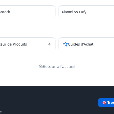
borock
Xiaomi vs Eufy
eur de Produits
Guides d'Achat
Retour à l'accueil
🎯 Tro
le