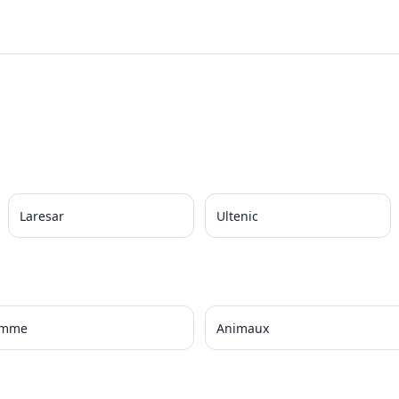
Laresar
Ultenic
amme
Animaux