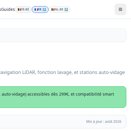
s
Guides
🇧🇪
FR-BE
🇫🇷
FR
↗
🇧🇪
NL-BE
↗
Men
avigation LiDAR, fonction lavage, et stations auto-vidage
, auto-vidage) accessibles dès 299€, et compatibilité smart
Mis à jour :
août 2026