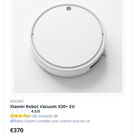
XIAOMI
Xiaomi Robot Vacuum X20+ EU
4.5
/5
6000 Pa
180 min
59 dB
Robot Xiaomi complet avec station tout-en-un
€
370