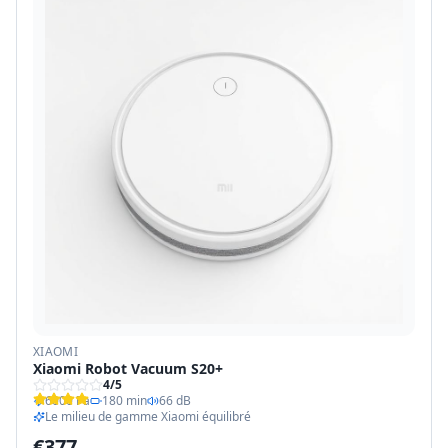
XIAOMI
Xiaomi Robot Vacuum S20+
4
/5
6000 Pa
180 min
66 dB
Le milieu de gamme Xiaomi équilibré
€
377