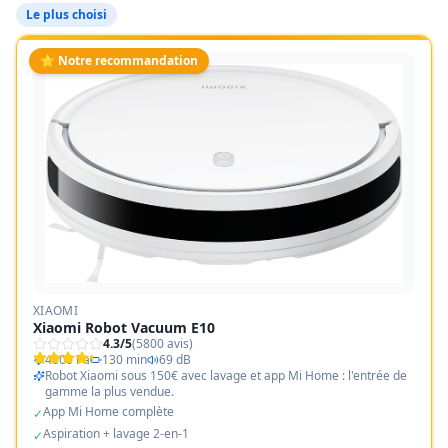
Le plus choisi
⭐ Notre recommandation
XIAOMI
Xiaomi Robot Vacuum E10
4.3
/5
(
5800
avis)
4000 Pa
130 min
69 dB
Robot Xiaomi sous 150€ avec lavage et app Mi Home : l'entrée de
gamme la plus vendue.
App Mi Home complète
✓
Aspiration + lavage 2-en-1
✓