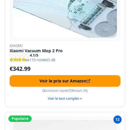
XIAOMI
Xiaomi Vacuum Mop 2 Pro
4.1
/5
3000 Pa
110 min
65 dB
€
342.99
Voir le prix sur Amazon
Livraison rapide
Retours 30j
Voir le test complet
Populaire
12