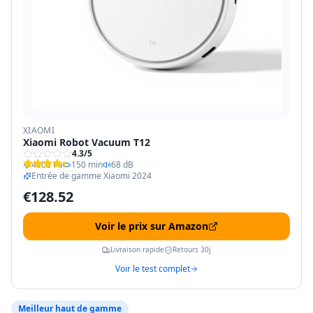
XIAOMI
Xiaomi Robot Vacuum T12
4.3
/5
4000 Pa
150 min
68 dB
Entrée de gamme Xiaomi 2024
€
128.52
Voir le prix sur Amazon
Livraison rapide
Retours 30j
Voir le test complet
Meilleur haut de gamme