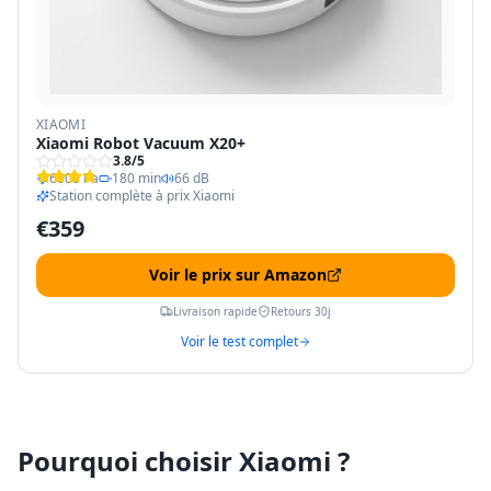
XIAOMI
Xiaomi Robot Vacuum X20+
3.8
/5
6000 Pa
180 min
66 dB
Station complète à prix Xiaomi
€
359
Voir le prix sur Amazon
Livraison rapide
Retours 30j
Voir le test complet
Pourquoi choisir Xiaomi ?