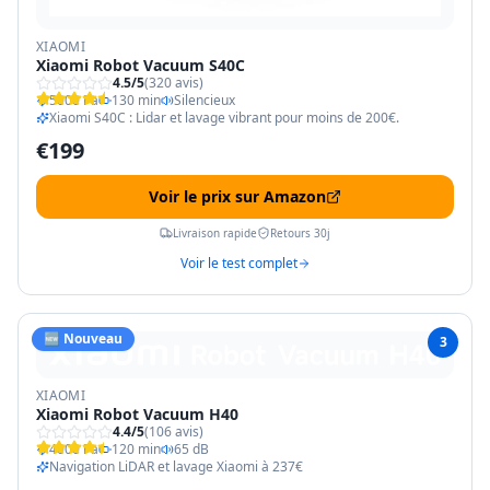
XIAOMI
Xiaomi Robot Vacuum S40C
4.5
/5
(
320
avis)
5000 Pa
130 min
Silencieux
Xiaomi S40C : Lidar et lavage vibrant pour moins de 200€.
€
199
Voir le prix sur Amazon
Livraison rapide
Retours 30j
Voir le test complet
🆕 Nouveau
3
XIAOMI
Xiaomi Robot Vacuum H40
4.4
/5
(
106
avis)
4000 Pa
120 min
65 dB
Navigation LiDAR et lavage Xiaomi à 237€