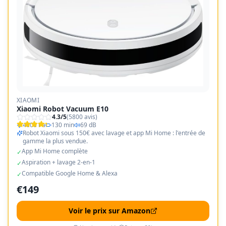
XIAOMI
Xiaomi Robot Vacuum E10
4.3
/5
(
5800
avis)
4000 Pa
130 min
69 dB
Robot Xiaomi sous 150€ avec lavage et app Mi Home : l'entrée de
gamme la plus vendue.
App Mi Home complète
✓
Aspiration + lavage 2-en-1
✓
Compatible Google Home & Alexa
✓
€
149
Voir le prix sur Amazon