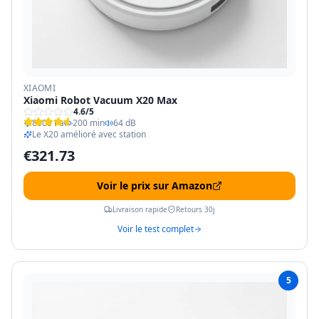
XIAOMI
Xiaomi Robot Vacuum X20 Max
4.6
/5
8000 Pa
200 min
64 dB
Le X20 amélioré avec station
€
321.73
Voir le prix sur Amazon
Livraison rapide
Retours 30j
Voir le test complet
5