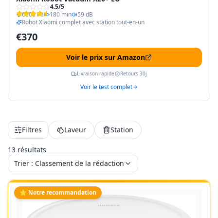
4.5
/5
6000 Pa
180 min
59 dB
Robot Xiaomi complet avec station tout-en-un
€
370
Voir le prix sur Amazon
Livraison rapide
Retours 30j
Voir le test complet
Filtres
Laveur
Station
13
résultat
s
Trier :
Classement de la rédaction
⭐ Notre recommandation