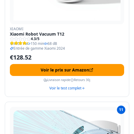
XIAOMI
Xiaomi Robot Vacuum T12
4.3
/5
4000 Pa
150 min
68 dB
Entrée de gamme Xiaomi 2024
€
128.52
Voir le prix sur Amazon
Livraison rapide
Retours 30j
Voir le test complet
11