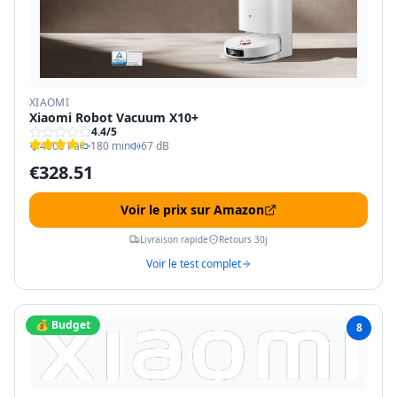
XIAOMI
Xiaomi Robot Vacuum X10+
4.4
/5
4000 Pa
180 min
67 dB
€
328.51
Voir le prix sur Amazon
Livraison rapide
Retours 30j
Voir le test complet
💰 Budget
8