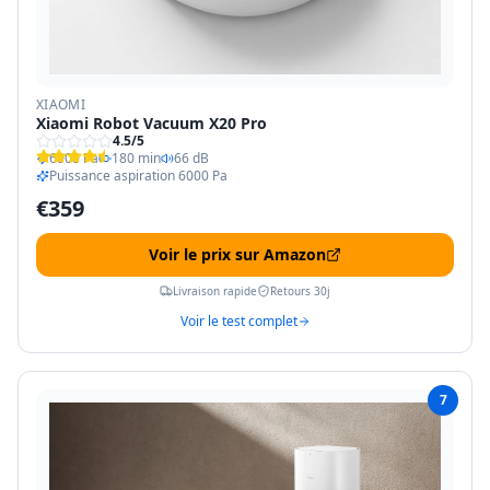
XIAOMI
Xiaomi Robot Vacuum X20 Pro
4.5
/5
6000 Pa
180 min
66 dB
Puissance aspiration 6000 Pa
€
359
Voir le prix sur Amazon
Livraison rapide
Retours 30j
Voir le test complet
7