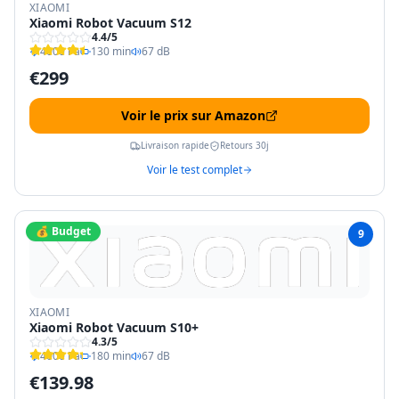
XIAOMI
Xiaomi Robot Vacuum S12
4.4
/5
4000 Pa
130 min
67 dB
€
299
Voir le prix sur Amazon
Livraison rapide
Retours 30j
Voir le test complet
💰 Budget
9
XIAOMI
Xiaomi Robot Vacuum S10+
4.3
/5
4000 Pa
180 min
67 dB
€
139.98