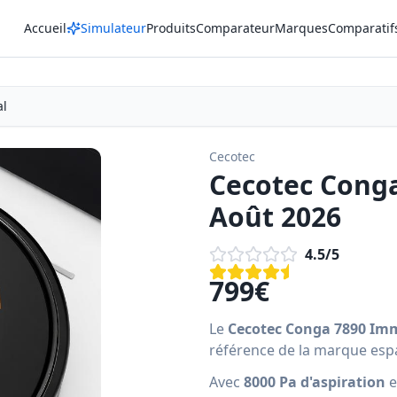
Accueil
Simulateur
Produits
Comparateur
Marques
Comparatif
al
Cecotec
Cecotec Conga
Août 2026
4.5
/5
799
€
Le
Cecotec Conga 7890 Im
référence de la marque esp
Avec
8000 Pa d'aspiration
e