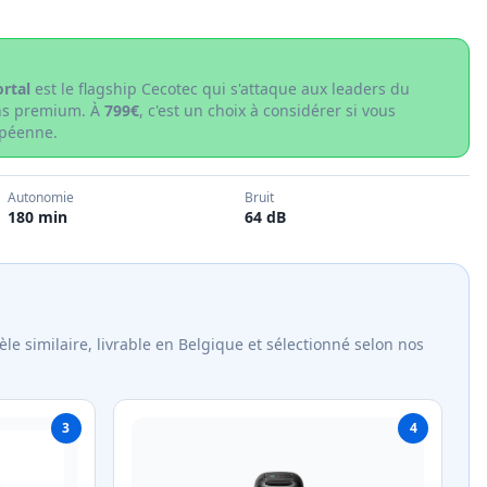
rtal
est le flagship Cecotec qui s'attaque aux leaders du
ons premium. À
799€
, c'est un choix à considérer si vous
péenne.
Autonomie
Bruit
180 min
64 dB
le similaire, livrable en Belgique et sélectionné selon nos
3
4