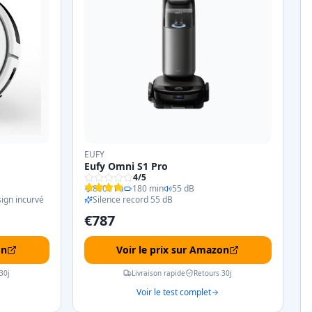
EUFY
Eufy Omni S1 Pro
4
/5
8000 Pa
180 min
55 dB
ign incurvé
Silence record 55 dB
€
787
on
Voir le prix sur Amazon
30j
Livraison rapide
Retours 30j
Voir le test complet