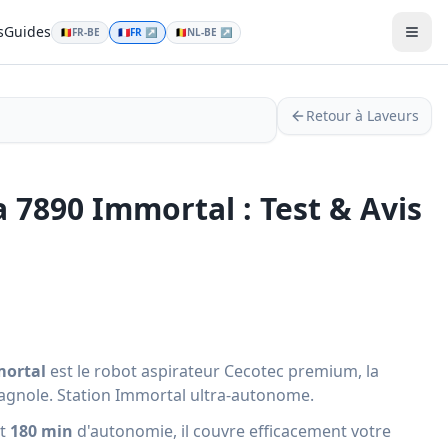
s
Guides
🇧🇪
FR-BE
🇫🇷
FR
↗
🇧🇪
NL-BE
↗
Men
Retour à Laveurs
 7890 Immortal : Test & Avis
mortal
est le robot aspirateur Cecotec premium, la
agnole. Station Immortal ultra-autonome.
t
180 min
d'autonomie, il couvre efficacement votre