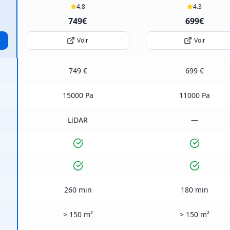
4.8
4.3
749€
699€
Voir
Voir
749 €
699 €
15000 Pa
11000 Pa
LiDAR
—
260 min
180 min
> 150 m²
> 150 m²