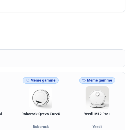
Même gamme
Même gamme
ni
Roborock Qrevo CurvX
Yeedi M12 Pro+
Roborock
Yeedi