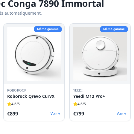
ec Conga 7890 Immortal
és automatiquement.
Même gamme
Même gamme
ROBOROCK
YEEDI
Roborock Qrevo CurvX
Yeedi M12 Pro+
4.6
/5
4.6
/5
€
899
€
799
Voir
Voir