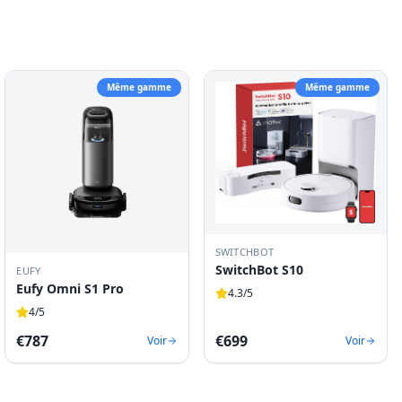
Même gamme
Même gamme
SWITCHBOT
SwitchBot S10
EUFY
Eufy Omni S1 Pro
4.3
/5
4
/5
€
787
€
699
Voir
Voir