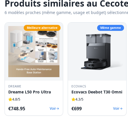
Produits similaires au
Cecot
6
modèles proches (même gamme, usage et budget) sélectionn
Meilleure alternative
Même gamme
DREAME
ECOVACS
Dreame L50 Pro Ultra
Ecovacs Deebot T30 Omni
4.8
/5
4.3
/5
€
748.95
€
699
Voir
Voir