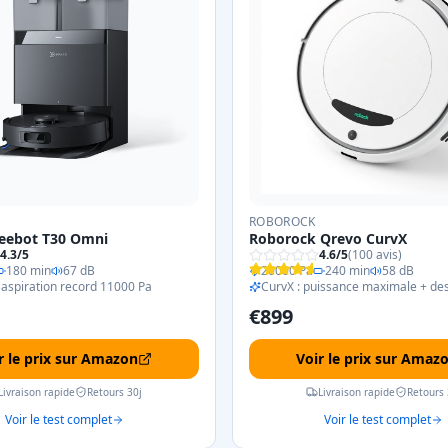
ROBOROCK
eebot T30 Omni
Roborock Qrevo CurvX
4.3
/5
4.6
/5
(
100
avis)
180 min
67 dB
20000 Pa
240 min
58 dB
aspiration record 11000 Pa
CurvX : puissance maximale + des
€
899
r le prix sur Amazon
Voir le prix sur Amaz
Livraison rapide
Retours 30j
Livraison rapide
Retours 
Voir le test complet
Voir le test complet