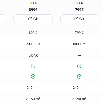
4.6
4.6
899€
799€
Voir
Voir
899 €
799 €
20000 Pa
8000 Pa
LiDAR
—
240 min
240 min
> 150 m²
> 150 m²