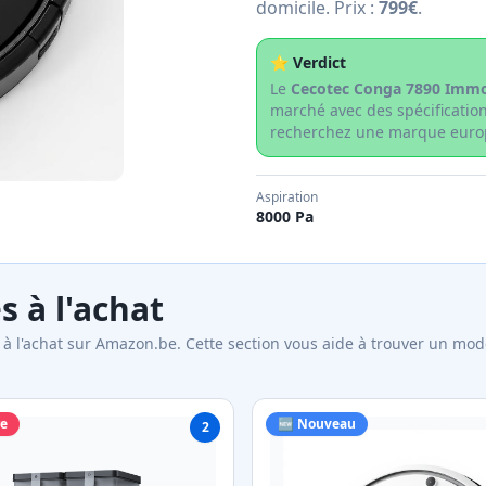
domicile. Prix :
799€
.
⭐ Verdict
Le
Cecotec Conga 7890 Immo
marché avec des spécificati
recherchez une marque euro
Aspiration
8000 Pa
s à l'achat
 à l'achat sur Amazon.be. Cette section vous aide à trouver un modè
re
🆕 Nouveau
2