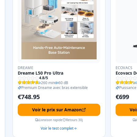
DREAME
ECOVACS
Dreame L50 Pro Ultra
Ecovacs D
4.8
/5
15000 Pa
260 min
60 dB
11000 Pa
Premium Dreame avec bras extensible
Puissance 
€
748.95
€
699
Voir le prix sur Amazon
Voi
Livraison rapide
Retours 30j
Voir le test complet