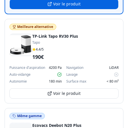
Voir le produit
Meilleure alternative
TP-Link Tapo RV30 Plus
Tapo
4.4
/5
190€
Puissance d'aspiration
4200 Pa
Navigation
LiDAR
Auto-vidange
Lavage
Autonomie
180 min
Surface max
< 80 m²
Voir le produit
Même gamme
Ecovacs Deebot N20 Plus