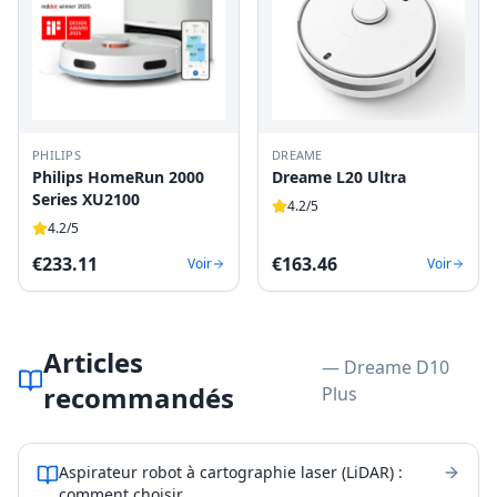
PHILIPS
DREAME
Philips HomeRun 2000
Dreame L20 Ultra
Series XU2100
4.2
/5
4.2
/5
€
233.11
€
163.46
Voir
Voir
Articles
— Dreame D10
recommandés
Plus
Aspirateur robot à cartographie laser (LiDAR) :
comment choisir