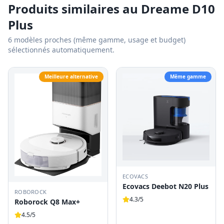
Produits similaires au
Dreame D10
Plus
6
modèles proches (même gamme, usage et budget)
sélectionnés automatiquement.
Meilleure alternative
Même gamme
ECOVACS
Ecovacs Deebot N20 Plus
ROBOROCK
4.3
/5
Roborock Q8 Max+
4.5
/5