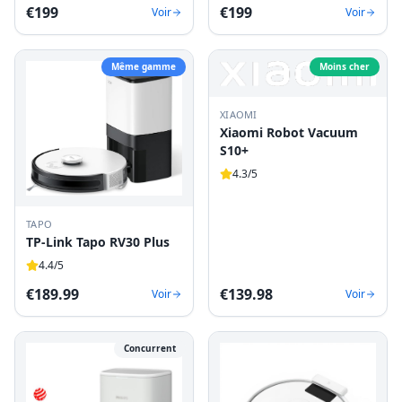
€
199
€
199
Voir
Voir
Même gamme
Moins cher
XIAOMI
Xiaomi Robot Vacuum
S10+
4.3
/5
TAPO
TP-Link Tapo RV30 Plus
4.4
/5
€
189.99
€
139.98
Voir
Voir
Concurrent