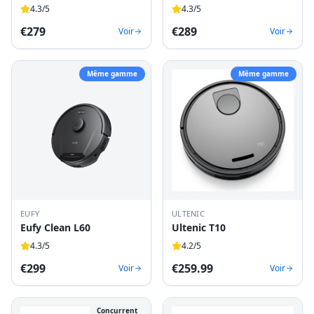
4.3
/5
4.3
/5
€
279
€
289
Voir
Voir
Même gamme
Même gamme
EUFY
ULTENIC
Eufy Clean L60
Ultenic T10
4.3
/5
4.2
/5
€
299
€
259.99
Voir
Voir
Concurrent