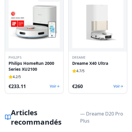
PHILIPS
DREAME
Philips HomeRun 2000
Dreame X40 Ultra
Series XU2100
4.7
/5
4.2
/5
€
233.11
€
260
Voir
Voir
Articles
— Dreame D20 Pro
recommandés
Plus