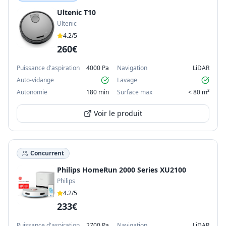
Ultenic T10
Ultenic
4.2
/5
260€
Puissance d'aspiration
4000 Pa
Navigation
LiDAR
Auto-vidange
Lavage
Autonomie
180 min
Surface max
< 80 m²
Voir le produit
Concurrent
Philips HomeRun 2000 Series XU2100
Philips
4.2
/5
233€
Puissance d'aspiration
2700 Pa
Navigation
LiDAR