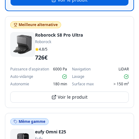
Meilleure alternative
Roborock S8 Pro Ultra
Roborock
4.8
/5
726€
Puissance d'aspiration
6000 Pa
Navigation
LiDAR
Auto-vidange
Lavage
Autonomie
180 min
Surface max
> 150 m²
Voir le produit
Même gamme
eufy Omni E25
Eufy