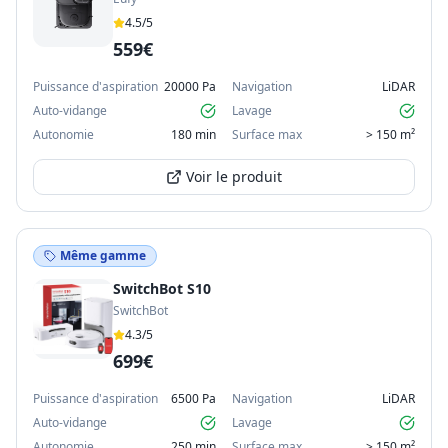
4.5
/5
559€
Puissance d'aspiration
20000 Pa
Navigation
LiDAR
Auto-vidange
Lavage
Autonomie
180 min
Surface max
> 150 m²
Voir le produit
Même gamme
SwitchBot S10
SwitchBot
4.3
/5
699€
Puissance d'aspiration
6500 Pa
Navigation
LiDAR
Auto-vidange
Lavage
Autonomie
250 min
Surface max
> 150 m²