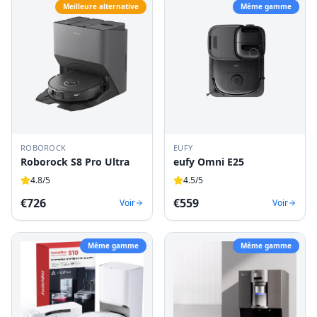
Meilleure alternative
Même gamme
ROBOROCK
EUFY
Roborock S8 Pro Ultra
eufy Omni E25
4.8
/5
4.5
/5
€
726
€
559
Voir
Voir
Même gamme
Même gamme