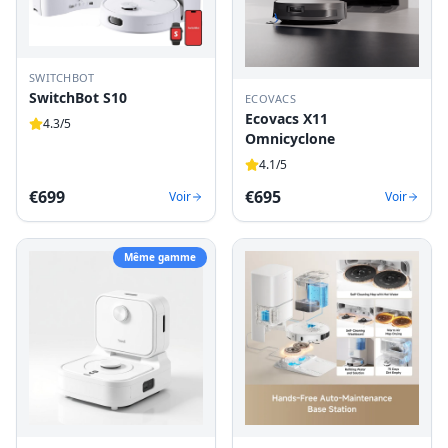
SWITCHBOT
SwitchBot S10
ECOVACS
Ecovacs X11
4.3
/5
Omnicyclone
4.1
/5
€
699
€
695
Voir
Voir
Même gamme