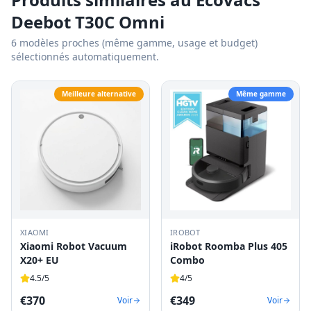
Deebot T30C Omni
6
modèles proches (même gamme, usage et budget)
sélectionnés automatiquement.
Meilleure alternative
Même gamme
XIAOMI
IROBOT
Xiaomi Robot Vacuum
iRobot Roomba Plus 405
X20+ EU
Combo
4.5
/5
4
/5
€
370
€
349
Voir
Voir