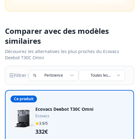
Comparer avec des modèles
similaires
Découvrez les alternatives les plus proches du
Ecovacs
Deebot T30C Omni
Filtrer :
Pertinence
Toutes les
marques
Ce produit
Ecovacs Deebot T30C Omni
Ecovacs
3.9
/5
332€