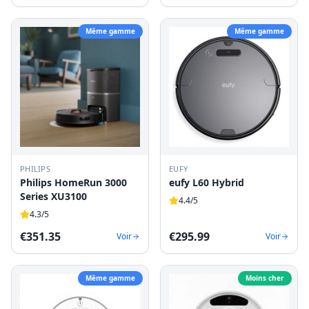
Même gamme
Même gamme
PHILIPS
EUFY
Philips HomeRun 3000
eufy L60 Hybrid
Series XU3100
4.4
/5
4.3
/5
€
351.35
€
295.99
Voir
Voir
Même gamme
Moins cher