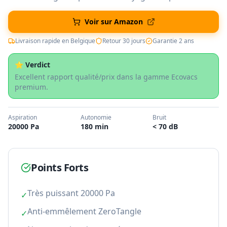
Voir sur Amazon
Livraison rapide en Belgique
Retour 30 jours
Garantie 2 ans
⭐ Verdict
Excellent rapport qualité/prix dans la gamme Ecovacs
premium.
Aspiration
Autonomie
Bruit
20000 Pa
180 min
< 70 dB
Points Forts
Très puissant 20000 Pa
✓
Anti-emmêlement ZeroTangle
✓