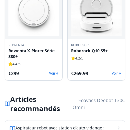
ROWENTA
ROBOROCK
Rowenta X-Plorer Série
Roborock Q10 S5+
380+
4.2
/5
4.4
/5
€
299
€
269.99
Voir
Voir
Articles
— Ecovacs Deebot T30C
recommandés
Omni
Aspirateur robot avec station d'auto-vidange :