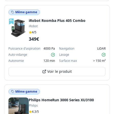
Même gamme
iRobot Roomba Plus 405 Combo
iRobot
4
/5
349€
Puissance d'aspiration
4000 Pa
Navigation
LiDAR
Auto-vidange
Lavage
Autonomie
120 min
Surface max
> 150 m²
Voir le produit
Même gamme
Philips HomeRun 3000 Series XU3100
Philips
4.3
/5