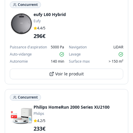
Concurrent
eufy L60 Hybrid
Eufy
4.4
/5
296€
Puissance d'aspiration
5000 Pa
Navigation
LiDAR
Auto-vidange
Lavage
Autonomie
140 min
Surface max
> 150 m²
Voir le produit
Concurrent
Philips HomeRun 2000 Series XU2100
Philips
4.2
/5
233€