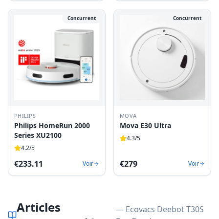
Concurrent
Concurrent
PHILIPS
MOVA
Philips HomeRun 2000
Mova E30 Ultra
Series XU2100
4.3
/5
4.2
/5
€
233.11
€
279
Voir
Voir
Articles
— Ecovacs Deebot T30S