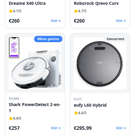
Dreame X40 Ultra
Roborock Qrevo Curv
4.7
/5
4.7
/5
€
260
€
260
Voir
Voir
Même gamme
Concurrent
SHARK
EUFY
Shark PowerDetect 2-en-
eufy L60 Hybrid
1
4.4
/5
4.4
/5
€
257
€
295.99
Voir
Voir