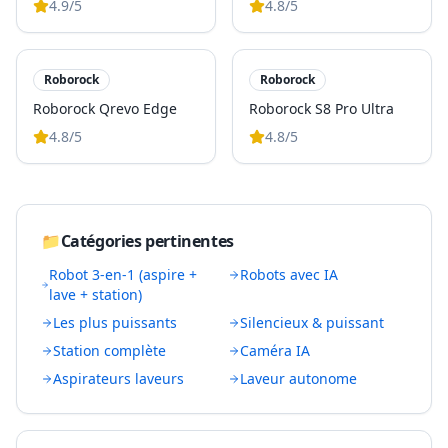
4.9
/5
4.8
/5
Roborock
Roborock
Roborock Qrevo Edge
Roborock S8 Pro Ultra
4.8
/5
4.8
/5
📁
Catégories pertinentes
Robot 3-en-1 (aspire +
Robots avec IA
lave + station)
Les plus puissants
Silencieux & puissant
Station complète
Caméra IA
Aspirateurs laveurs
Laveur autonome