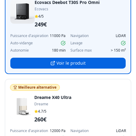
Ecovacs Deebot T30S Pro Omni
Ecovacs
4
/5
249€
Puissance d'aspiration
11000 Pa
Navigation
LiDAR
Auto-vidange
Lavage
Autonomie
180 min
Surface max
> 150 m²
Voir le produit
Meilleure alternative
Dreame X40 Ultra
Dreame
4.7
/5
260€
Puissance d'aspiration
12000 Pa
Navigation
LiDAR