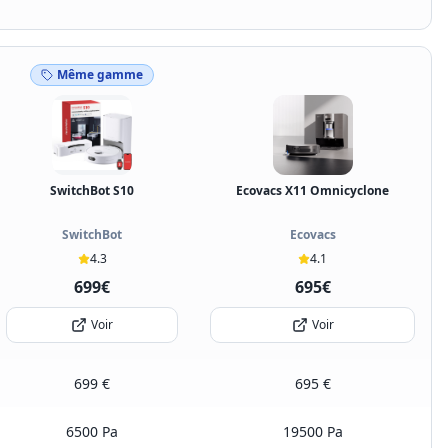
Même gamme
SwitchBot S10
Ecovacs X11 Omnicyclone
SwitchBot
Ecovacs
4.3
4.1
699€
695€
Voir
Voir
699 €
695 €
6500 Pa
19500 Pa