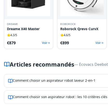
DREAME
ROBOROCK
Dreame X40 Master
Roborock Qrevo CurvX
4.3
/5
4.6
/5
€
879
€
899
Voir
Voir
Articles recommandés
— Ecovacs Deebot
Comment choisir un aspirateur robot laveur 2-en-1
Comment choisir son aspirateur robot : les 10 critères clés