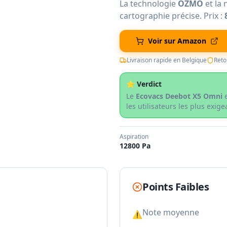
La technologie
OZMO
et la 
cartographie précise. Prix :
Voir sur Amazon
Livraison rapide en Belgique
Reto
⭐ Verdict
Le
Ecovacs Deebot X5 Omni
e
les utilisateurs les plus exige
Aspiration
12800 Pa
Points Faibles
Note moyenne
⚠