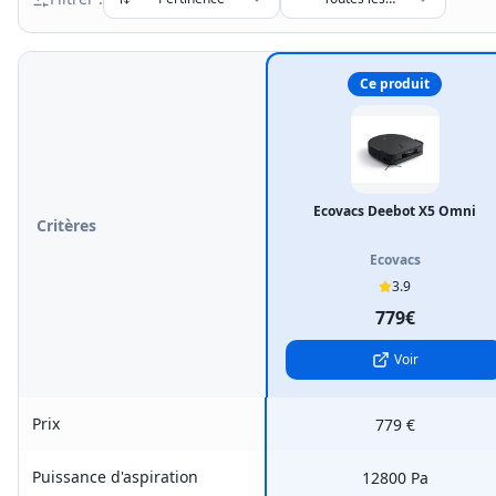
marques
Ce produit
Ecovacs Deebot X5 Omni
Critères
Ecovacs
3.9
779€
Voir
Prix
779 €
Puissance d'aspiration
12800 Pa