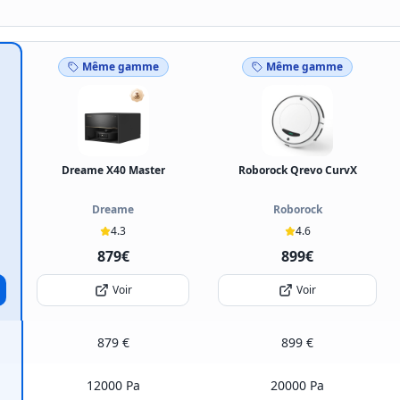
Même gamme
Même gamme
Dreame X40 Master
Roborock Qrevo CurvX
Dreame
Roborock
4.3
4.6
879€
899€
Voir
Voir
879 €
899 €
12000 Pa
20000 Pa