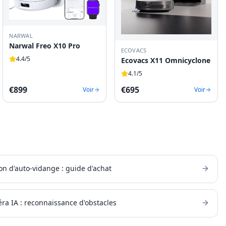
NARWAL
Narwal Freo X10 Pro
ECOVACS
4.4
/5
Ecovacs X11 Omnicyclone
4.1
/5
€
899
€
695
Voir
Voir
on d'auto-vidange : guide d'achat
ra IA : reconnaissance d'obstacles