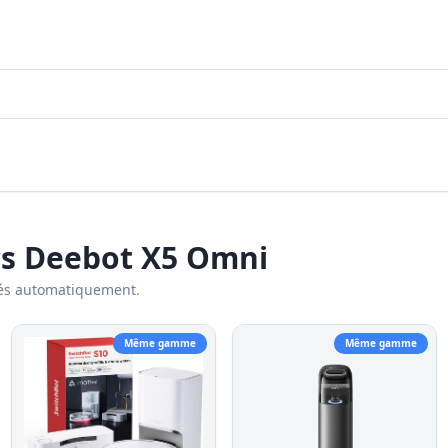
cs Deebot X5 Omni
és automatiquement.
Même gamme
Même gamme