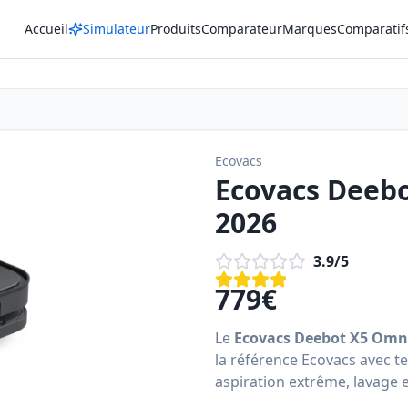
Accueil
Simulateur
Produits
Comparateur
Marques
Comparatif
Ecovacs
Ecovacs Deebo
2026
3.9
/5
779
€
Le
Ecovacs Deebot X5 Omn
la référence Ecovacs avec t
aspiration extrême, lavage 