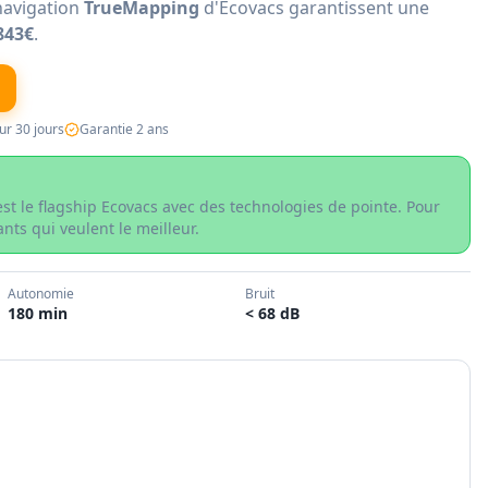
navigation
TrueMapping
d'Ecovacs garantissent une
843€
.
ur 30 jours
Garantie 2 ans
st le flagship Ecovacs avec des technologies de pointe. Pour
ants qui veulent le meilleur.
Autonomie
Bruit
180 min
< 68 dB