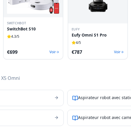
SWITCHBOT
SwitchBot S10
EUFY
Eufy Omni S1 Pro
4.3
/5
4
/5
€
699
€
787
Voir
Voir
 X5 Omni
Aspirateur robot avec stati
Aspirateur robot avec camé