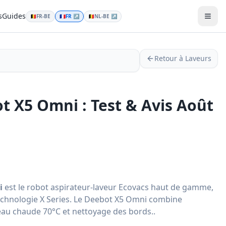
s
Guides
🇧🇪
FR-BE
🇫🇷
FR
↗
🇧🇪
NL-BE
↗
Men
Retour à Laveurs
t X5 Omni : Test & Avis Août
i
est le robot aspirateur-laveur Ecovacs haut de gamme,
echnologie X Series. Le Deebot X5 Omni combine
eau chaude 70°C et nettoyage des bords..