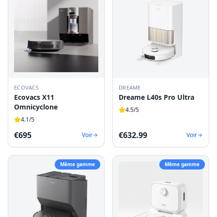
ECOVACS
DREAME
Ecovacs X11
Dreame L40s Pro Ultra
Omnicyclone
4.5
/5
4.1
/5
€
695
€
632.99
Voir
Voir
Même gamme
Même gamme