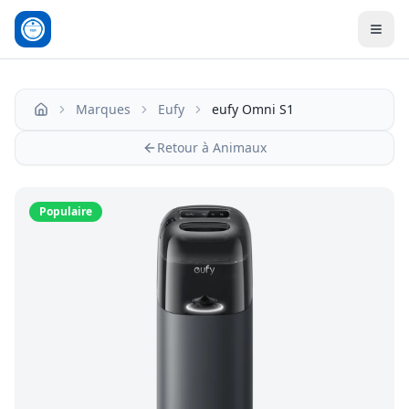
Men
Marques
Eufy
eufy Omni S1
Accueil
Retour à Animaux
Populaire