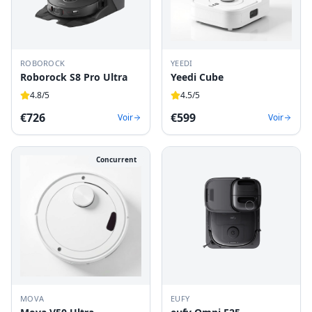
ROBOROCK
YEEDI
Roborock S8 Pro Ultra
Yeedi Cube
4.8
/5
4.5
/5
€
726
€
599
Voir
Voir
Concurrent
MOVA
EUFY