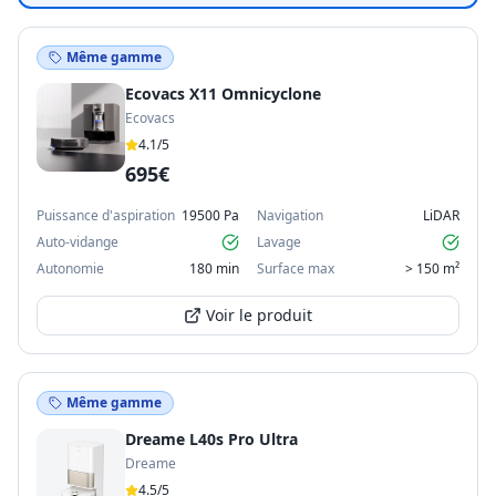
Même gamme
Ecovacs X11 Omnicyclone
Ecovacs
4.1
/5
695€
Puissance d'aspiration
19500 Pa
Navigation
LiDAR
Auto-vidange
Lavage
Autonomie
180 min
Surface max
> 150 m²
Voir le produit
Même gamme
Dreame L40s Pro Ultra
Dreame
4.5
/5