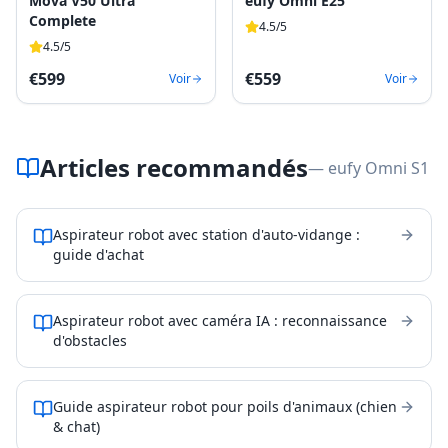
Mova V50 Ultra
eufy Omni E25
Complete
4.5
/5
4.5
/5
€
599
€
559
Voir
Voir
Articles recommandés
— eufy Omni S1
Aspirateur robot avec station d'auto-vidange :
guide d'achat
Aspirateur robot avec caméra IA : reconnaissance
d'obstacles
Guide aspirateur robot pour poils d'animaux (chien
& chat)