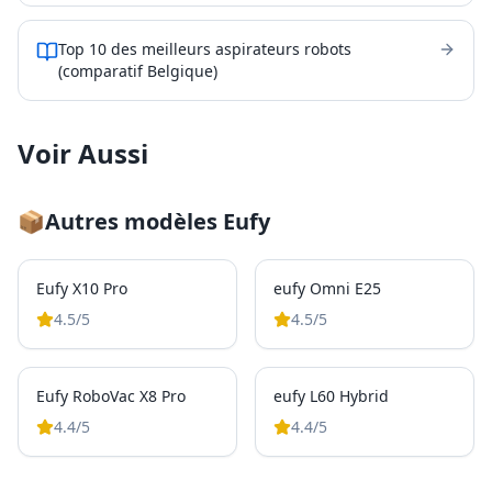
Top 10 des meilleurs aspirateurs robots
(comparatif Belgique)
Voir Aussi
📦
Autres modèles
Eufy
Eufy X10 Pro
eufy Omni E25
4.5
/5
4.5
/5
Eufy RoboVac X8 Pro
eufy L60 Hybrid
4.4
/5
4.4
/5