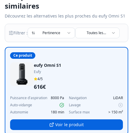
similaires
Découvrez les alternatives les plus proches du
eufy Omni S1
Filtrer :
Pertinence
Toutes les
marques
Ce produit
eufy Omni S1
Eufy
4
/5
616€
Puissance d'aspiration
8000 Pa
Navigation
LiDAR
Auto-vidange
Lavage
Autonomie
180 min
Surface max
> 150 m²
Voir le produit