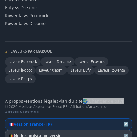
Eufy vs Dreame
Rowenta vs Roborock
Rowenta vs Dreame
🧹 LAVEURS PAR MARQUE
Laveur
Roborock
Laveur
Dreame
Laveur
Ecovacs
Laveur
iRobot
Laveur
Xiaomi
Laveur
Eufy
Laveur
Rowenta
Laveur
Philips
À propos
Mentions légales
Plan du site
🌍 Changer de pays
© 2026 Meilleur Aspirateur Robot BE · Affiliation Amazon.be
AUTRES VERSIONS
🇫🇷
Version France (FR)
↗
🇧🇪
Nederlandstalige versie
↗