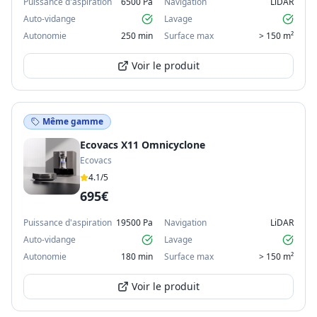
Puissance d'aspiration
6500 Pa
Navigation
LiDAR
Auto-vidange
Lavage
Autonomie
250 min
Surface max
> 150 m²
Voir le produit
Même gamme
Ecovacs X11 Omnicyclone
Ecovacs
4.1
/5
695€
Puissance d'aspiration
19500 Pa
Navigation
LiDAR
Auto-vidange
Lavage
Autonomie
180 min
Surface max
> 150 m²
Voir le produit