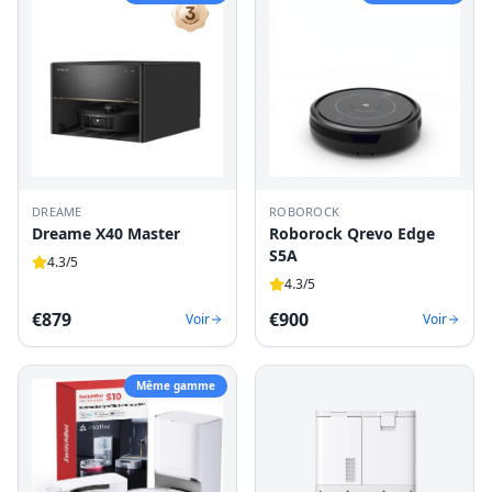
DREAME
ROBOROCK
Dreame X40 Master
Roborock Qrevo Edge
S5A
4.3
/5
4.3
/5
€
879
€
900
Voir
Voir
Même gamme