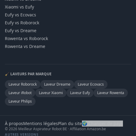
Xiaomi vs Eufy
Eufy vs Ecovacs
Eufy vs Roborock
Eufy vs Dreame
Rowenta vs Roborock
Rowenta vs Dreame
🧹 LAVEURS PAR MARQUE
Laveur
Roborock
Laveur
Dreame
Laveur
Ecovacs
Laveur
iRobot
Laveur
Xiaomi
Laveur
Eufy
Laveur
Rowenta
Laveur
Philips
À propos
Mentions légales
Plan du site
🌍 Changer de pays
© 2026 Meilleur Aspirateur Robot BE · Affiliation Amazon.be
AUTRES VERSIONS