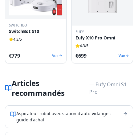
SWITCHBOT
SwitchBot S10
EUFY
Eufy X10 Pro Omni
4.3
/5
4.3
/5
€
779
€
699
Voir
Voir
Articles
— Eufy Omni S1
recommandés
Pro
Aspirateur robot avec station d'auto-vidange :
guide d'achat