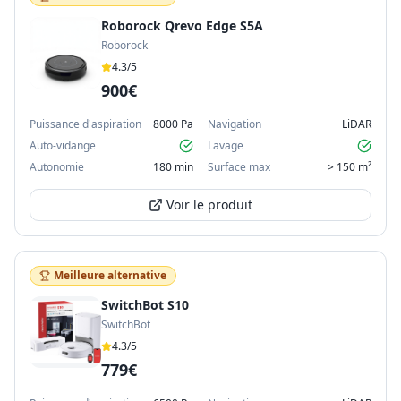
Roborock Qrevo Edge S5A
Roborock
4.3
/5
900€
Puissance d'aspiration
8000 Pa
Navigation
LiDAR
Auto-vidange
Lavage
Autonomie
180 min
Surface max
> 150 m²
Voir le produit
Meilleure alternative
SwitchBot S10
SwitchBot
4.3
/5
779€