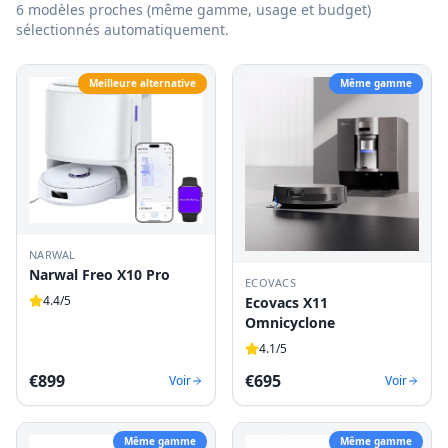
6
modèles proches (même gamme, usage et budget)
sélectionnés automatiquement.
Meilleure alternative
Même gamme
NARWAL
Narwal Freo X10 Pro
ECOVACS
4.4
/5
Ecovacs X11
Omnicyclone
4.1
/5
€
899
€
695
Voir
Voir
Même gamme
Même gamme