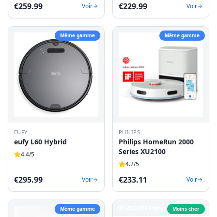
€
259.99
€
229.99
Voir
Voir
Même gamme
Même gamme
EUFY
PHILIPS
eufy L60 Hybrid
Philips HomeRun 2000
Series XU2100
4.4
/5
4.2
/5
€
295.99
€
233.11
Voir
Voir
Même gamme
Moins cher