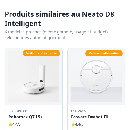
Produits similaires au
Neato D8
Intelligent
6
modèles proches (même gamme, usage et budget)
sélectionnés automatiquement.
Meilleure alternative
Meilleure alternative
ROBOROCK
ECOVACS
Roborock Q7 L5+
Ecovacs Deebot T9
4.4
/5
4.4
/5