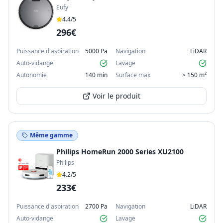
Eufy
4.4
/5
296€
Puissance d'aspiration
5000 Pa
Navigation
LiDAR
Auto-vidange
Lavage
Autonomie
140 min
Surface max
> 150 m²
Voir le produit
Même gamme
Philips HomeRun 2000 Series XU2100
Philips
4.2
/5
233€
Puissance d'aspiration
2700 Pa
Navigation
LiDAR
Auto-vidange
Lavage