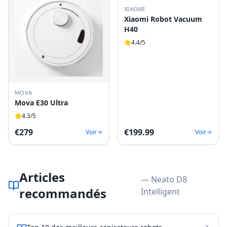
XIAOMI
Xiaomi Robot Vacuum
H40
4.4
/5
MOVA
Mova E30 Ultra
4.3
/5
€
279
€
199.99
Voir
Voir
Articles
— Neato D8
recommandés
Intelligent