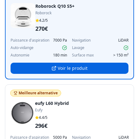
Roborock Q10 S5+
Roborock
4.2
/5
270€
Puissance d'aspiration
7000 Pa
Navigation
LiDAR
Auto-vidange
Lavage
Autonomie
180 min
Surface max
> 150 m²
Voir le produit
Meilleure alternative
eufy L60 Hybrid
Eufy
4.4
/5
296€
Puissance d'aspiration
5000 Pa
Navigation
LiDAR