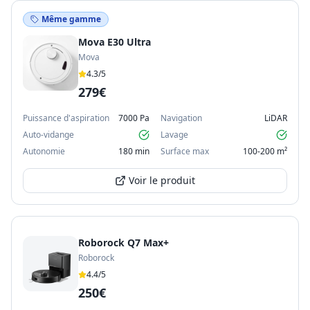
Même gamme
Mova E30 Ultra
Mova
4.3
/5
279€
Puissance d'aspiration
7000 Pa
Navigation
LiDAR
Auto-vidange
Lavage
Autonomie
180 min
Surface max
100-200 m²
Voir le produit
Roborock Q7 Max+
Roborock
4.4
/5
250€