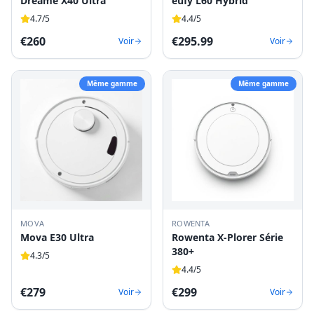
Dreame X40 Ultra
eufy L60 Hybrid
4.7
/5
4.4
/5
€
260
€
295.99
Voir
Voir
Même gamme
Même gamme
MOVA
ROWENTA
Mova E30 Ultra
Rowenta X-Plorer Série
380+
4.3
/5
4.4
/5
€
279
€
299
Voir
Voir