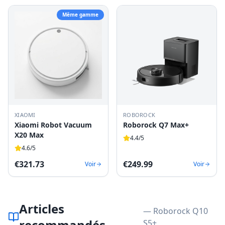
Même gamme
XIAOMI
ROBOROCK
Xiaomi Robot Vacuum
Roborock Q7 Max+
X20 Max
4.4
/5
4.6
/5
€
321.73
€
249.99
Voir
Voir
Articles
— Roborock Q10
recommandés
S5+