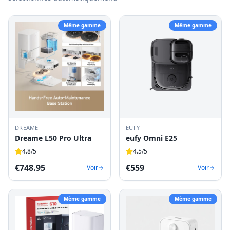
Même gamme
Même gamme
DREAME
EUFY
Dreame L50 Pro Ultra
eufy Omni E25
4.8
/5
4.5
/5
€
748.95
€
559
Voir
Voir
Même gamme
Même gamme