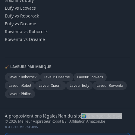
Xiaomi vs Eufy
Eufy vs Ecovacs
Eufy vs Roborock
Eufy vs Dreame
Rowenta vs Roborock
Rowenta vs Dreame
🧹 LAVEURS PAR MARQUE
Laveur
Roborock
Laveur
Dreame
Laveur
Ecovacs
Laveur
iRobot
Laveur
Xiaomi
Laveur
Eufy
Laveur
Rowenta
Laveur
Philips
À propos
Mentions légales
Plan du site
🌍 Changer de pays
© 2026 Meilleur Aspirateur Robot BE · Affiliation Amazon.be
AUTRES VERSIONS