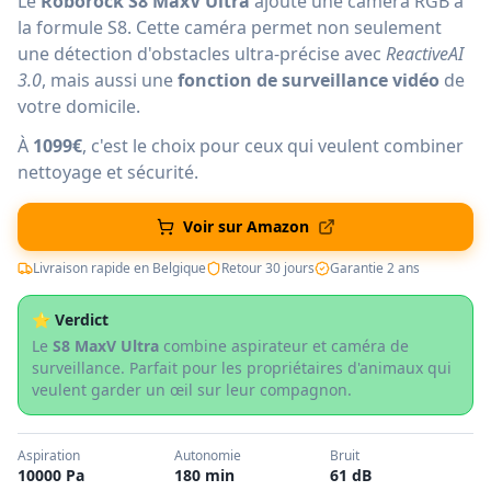
Le
Roborock S8 MaxV Ultra
ajoute une caméra RGB à
la formule S8. Cette caméra permet non seulement
une détection d'obstacles ultra-précise avec
ReactiveAI
3.0
, mais aussi une
fonction de surveillance vidéo
de
votre domicile.
À
1099€
, c'est le choix pour ceux qui veulent combiner
nettoyage et sécurité.
Voir sur Amazon
Livraison rapide en Belgique
Retour 30 jours
Garantie 2 ans
⭐ Verdict
Le
S8 MaxV Ultra
combine aspirateur et caméra de
surveillance. Parfait pour les propriétaires d'animaux qui
veulent garder un œil sur leur compagnon.
Aspiration
Autonomie
Bruit
10000 Pa
180 min
61 dB