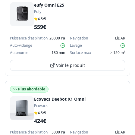
eufy Omni E25
Eufy
4.5
/5
559€
Puissance d'aspiration
20000 Pa
Navigation
LiDAR
Auto-vidange
Lavage
Autonomie
180 min
Surface max
> 150 m²
Voir le produit
Plus abordable
Ecovacs Deebot X1 Omni
Ecovacs
4.5
/5
424€
Puissance d'aspiration
5000 Pa
Navigation
LiDAR