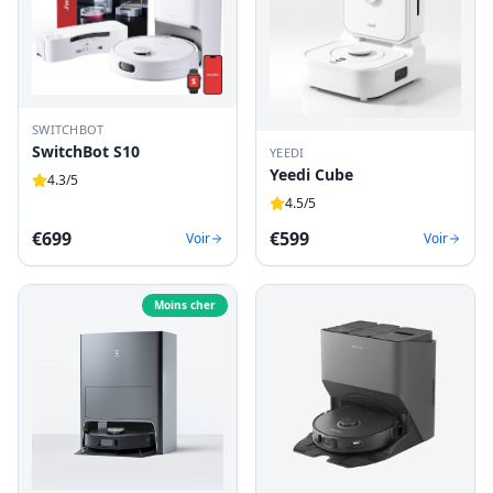
SWITCHBOT
SwitchBot S10
YEEDI
Yeedi Cube
4.3
/5
4.5
/5
€
699
€
599
Voir
Voir
Moins cher