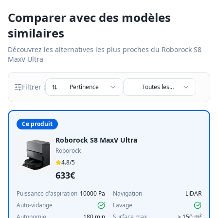
Comparer avec des modèles
similaires
Découvrez les alternatives les plus proches du
Roborock S8
MaxV Ultra
Filtrer :
Pertinence
Toutes les
marques
Ce produit
Roborock S8 MaxV Ultra
Roborock
4.8
/5
633€
Puissance d'aspiration
10000 Pa
Navigation
LiDAR
Auto-vidange
Lavage
Autonomie
180 min
Surface max
> 150 m²