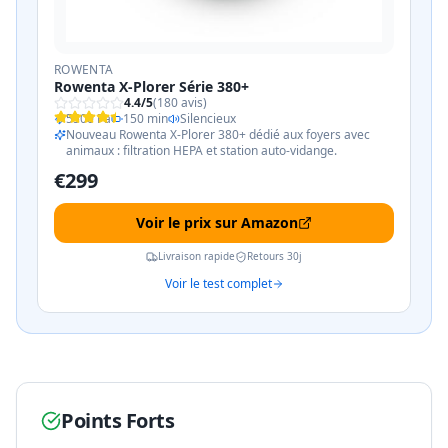
ROWENTA
Rowenta X-Plorer Série 380+
4.4
/5
(
180
avis)
5500 Pa
150 min
Silencieux
Nouveau Rowenta X-Plorer 380+ dédié aux foyers avec
animaux : filtration HEPA et station auto-vidange.
€
299
Voir le prix sur Amazon
Livraison rapide
Retours 30j
Voir le test complet
Points Forts