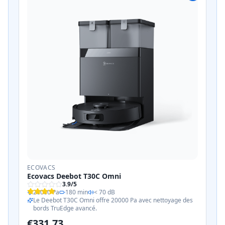
ECOVACS
Ecovacs Deebot T30C Omni
3.9
/5
20000 Pa
180 min
< 70 dB
Le Deebot T30C Omni offre 20000 Pa avec nettoyage des
bords TruEdge avancé.
€
331.73