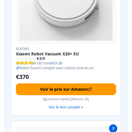
XIAOMI
Xiaomi Robot Vacuum X20+ EU
4.5
/5
6000 Pa
180 min
59 dB
Robot Xiaomi complet avec station tout-en-un
€
370
Voir le prix sur Amazon
Livraison rapide
Retours 30j
Voir le test complet
3