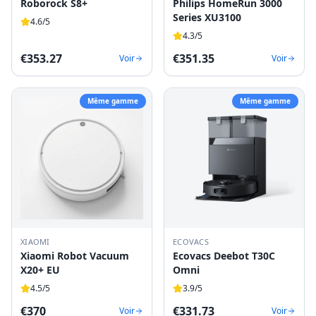
Roborock S8+
Philips HomeRun 3000
Series XU3100
4.6
/5
4.3
/5
€
353.27
€
351.35
Voir
Voir
Même gamme
Même gamme
XIAOMI
ECOVACS
Xiaomi Robot Vacuum
Ecovacs Deebot T30C
X20+ EU
Omni
4.5
/5
3.9
/5
€
370
€
331.73
Voir
Voir