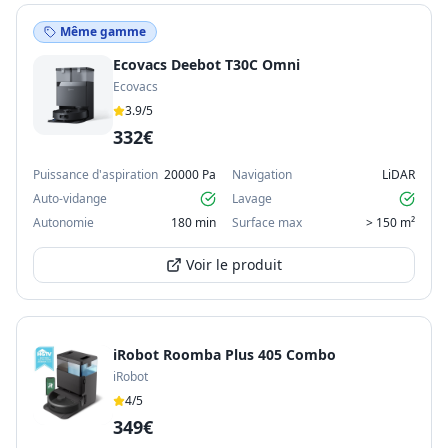
Même gamme
Ecovacs Deebot T30C Omni
Ecovacs
3.9
/5
332€
Puissance d'aspiration
20000 Pa
Navigation
LiDAR
Auto-vidange
Lavage
Autonomie
180 min
Surface max
> 150 m²
Voir le produit
iRobot Roomba Plus 405 Combo
iRobot
4
/5
349€