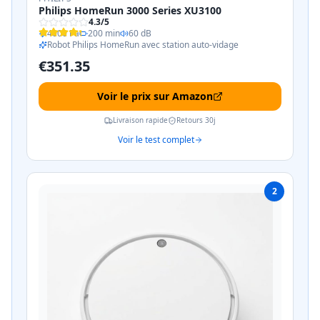
Philips HomeRun 3000 Series XU3100
4.3
/5
4000 Pa
200 min
60 dB
Robot Philips HomeRun avec station auto-vidage
€
351.35
Voir le prix sur Amazon
Livraison rapide
Retours 30j
Voir le test complet
2