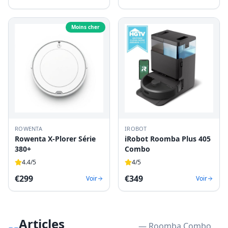
Moins cher
ROWENTA
IROBOT
Rowenta X-Plorer Série
iRobot Roomba Plus 405
380+
Combo
4.4
/5
4
/5
€
299
€
349
Voir
Voir
Articles
— Roomba Combo