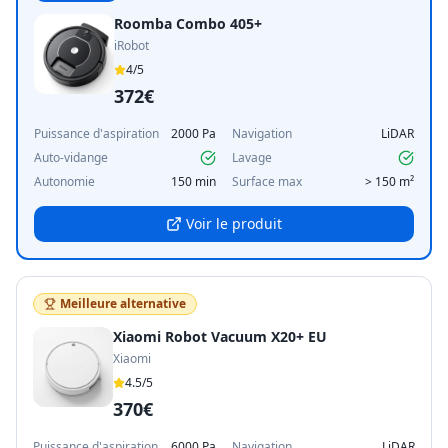
Roomba Combo 405+
iRobot
4
/5
372€
Puissance d'aspiration
2000 Pa
Navigation
LiDAR
Auto-vidange
Lavage
Autonomie
150 min
Surface max
> 150 m²
Voir le produit
Meilleure alternative
Xiaomi Robot Vacuum X20+ EU
Xiaomi
4.5
/5
370€
Puissance d'aspiration
6000 Pa
Navigation
LiDAR