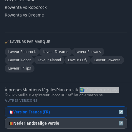
Rowenta vs Roborock
Rowenta vs Dreame
🧹 LAVEURS PAR MARQUE
Laveur
Roborock
Laveur
Dreame
Laveur
Ecovacs
Laveur
iRobot
Laveur
Xiaomi
Laveur
Eufy
Laveur
Rowenta
Laveur
Philips
À propos
Mentions légales
Plan du site
🌍 Changer de pays
© 2026 Meilleur Aspirateur Robot BE · Affiliation Amazon.be
AUTRES VERSIONS
🇫🇷
Version France (FR)
↗
🇧🇪
Nederlandstalige versie
↗