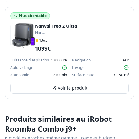
Plus abordable
Narwal Freo Z Ultra
Narwal
4.6
/5
1099€
Puissance d'aspiration
12000 Pa
Navigation
LiDAR
Auto-vidange
Lavage
Autonomie
210 min
Surface max
> 150 m²
Voir le produit
Produits similaires au
iRobot
Roomba Combo j9+
6
modèles proches (même gamme, usage et budget)