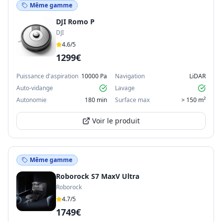
Même gamme
DJI Romo P
DJI
4.6
/5
1299€
Puissance d'aspiration
10000 Pa
Navigation
LiDAR
Auto-vidange
Lavage
Autonomie
180 min
Surface max
> 150 m²
Voir le produit
Même gamme
Roborock S7 MaxV Ultra
Roborock
4.7
/5
1749€