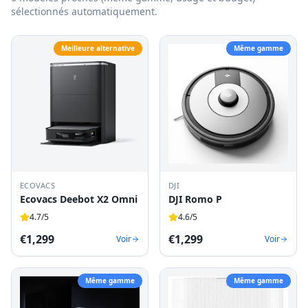
sélectionnés automatiquement.
Meilleure alternative
Même gamme
ECOVACS
DJI
Ecovacs Deebot X2 Omni
DJI Romo P
4.7
/5
4.6
/5
€
1,299
€
1,299
Voir
Voir
Même gamme
Même gamme