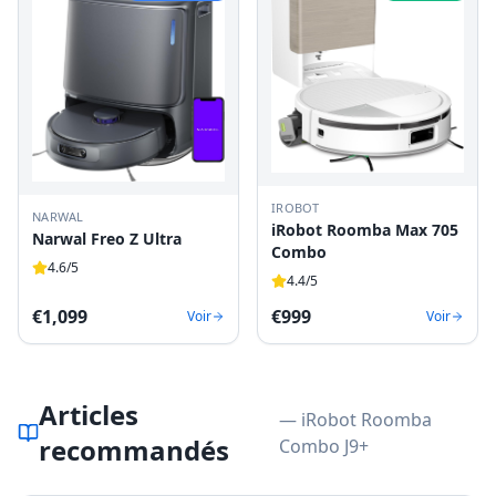
IROBOT
NARWAL
iRobot Roomba Max 705
Narwal Freo Z Ultra
Combo
4.6
/5
4.4
/5
€
1,099
€
999
Voir
Voir
Articles
— iRobot Roomba
recommandés
Combo J9+