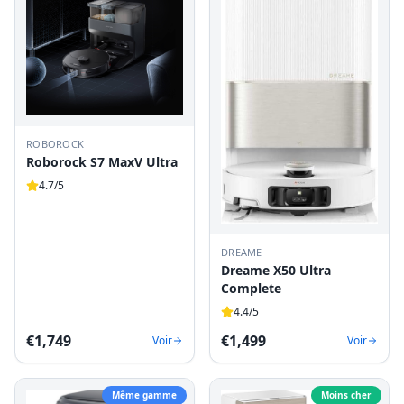
ROBOROCK
Roborock S7 MaxV Ultra
4.7
/5
DREAME
Dreame X50 Ultra
Complete
4.4
/5
€
1,749
€
1,499
Voir
Voir
Même gamme
Moins cher