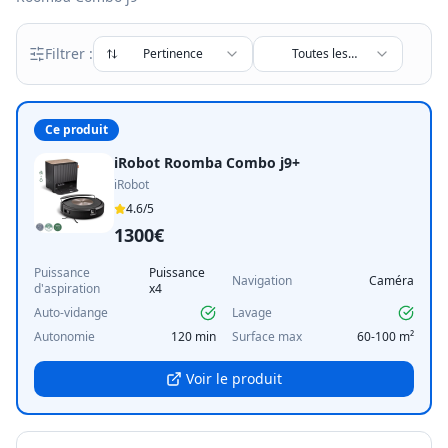
Filtrer :
Pertinence
Toutes les
marques
Ce produit
iRobot Roomba Combo j9+
iRobot
4.6
/5
1300€
Puissance
Puissance
Navigation
Caméra
d'aspiration
x4
Auto-vidange
Lavage
Autonomie
120 min
Surface max
60-100 m²
Voir le produit