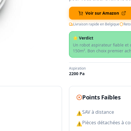
Voir sur Amazon
Livraison rapide en Belgique
Reto
⭐ Verdict
Un robot aspirateur fiable et
150m². Bon choix premier ac
Aspiration
2200 Pa
Points Faibles
SAV à distance
⚠
Pièces détachées à c
⚠