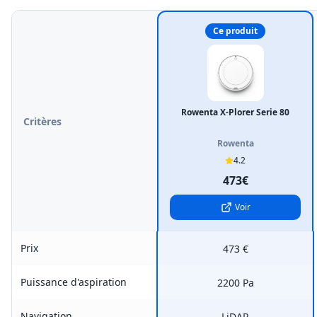
Ce produit
Rowenta X-Plorer Serie 80
Critères
Rowenta
4.2
473€
Voir
Prix
473 €
Puissance d'aspiration
2200 Pa
Navigation
LiDAR