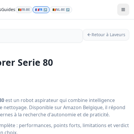
s
Guides
🇧🇪
FR-BE
🇫🇷
FR
↗
🇧🇪
NL-BE
↗
Men
Retour à Laveurs
rer Serie 80
80
est un robot aspirateur qui combine intelligence
 de nettoyage. Disponible sur Amazon Belgique, il répond
rnes à la recherche d'autonomie et de praticité.
lète : performances, points forts, limitations et verdict
on choix.