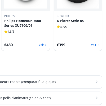
PHILIPS
ROWENTA
Philips HomeRun 7000
X-Plorer Serie 85
Series XU7100/01
4.2
/5
4.3
/5
€
489
€
399
Voir
Voir
ateurs robots (comparatif Belgique)
r poils d'animaux (chien & chat)