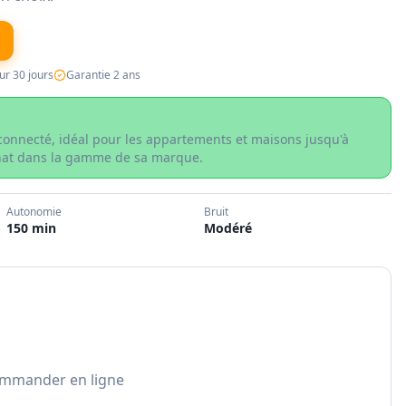
ur 30 jours
Garantie 2 ans
 connecté, idéal pour les appartements et maisons jusqu'à
hat dans la gamme de sa marque.
Autonomie
Bruit
150 min
Modéré
ommander en ligne