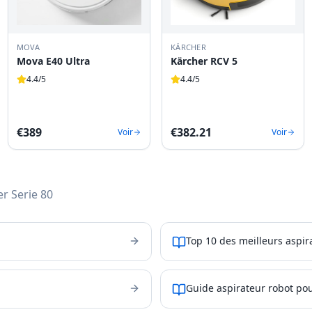
MOVA
KÄRCHER
Mova E40 Ultra
Kärcher RCV 5
4.4
/5
4.4
/5
€
389
€
382.21
Voir
Voir
r Serie 80
Top 10 des meilleurs aspir
Guide aspirateur robot pou