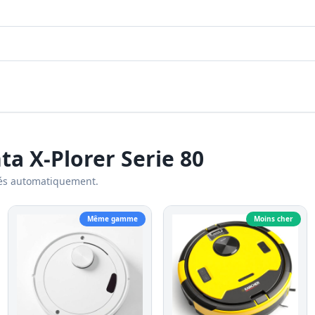
a X-Plorer Serie 80
és automatiquement.
Même gamme
Moins cher