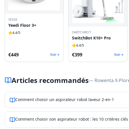
YEEDI
Yeedi Floor 3+
SWITCHBOT
4.4
/5
SwitchBot K10+ Pro
4.4
/5
€
449
€
399
Voir
Voir
Articles recommandés
— Rowenta X-Plore
Comment choisir un aspirateur robot laveur 2-en-1
Comment choisir son aspirateur robot : les 10 critères clés