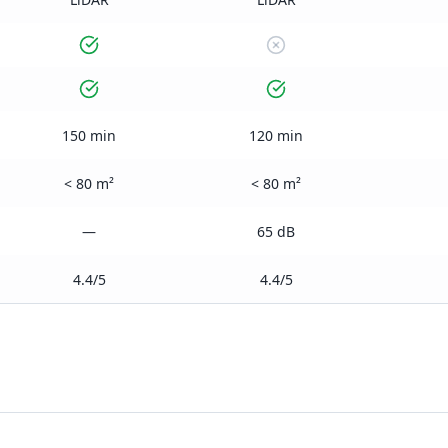
150 min
120 min
< 80 m²
< 80 m²
—
65 dB
4.4/5
4.4/5