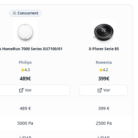
Concurrent
ps HomeRun 7000 Series XU7100/01
X-Plorer Serie 85
Philips
Rowenta
4.3
4.2
489€
399€
Voir
Voir
489 €
399 €
5000 Pa
2500 Pa
LiDAR
LiDAR