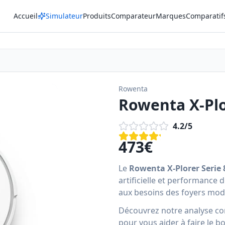
Accueil
Simulateur
Produits
Comparateur
Marques
Comparatif
Rowenta
Rowenta X-Plo
4.2
/5
473
€
Le
Rowenta X-Plorer Serie 
artificielle et performance
aux besoins des foyers mode
Découvrez notre analyse comp
pour vous aider à faire le b