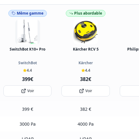
Même gamme
Plus abordable
SwitchBot K10+ Pro
Kärcher RCV 5
Phili
SwitchBot
Kärcher
4.4
4.4
399€
382€
Voir
Voir
399 €
382 €
3000 Pa
4000 Pa
LiDAR
LiDAR