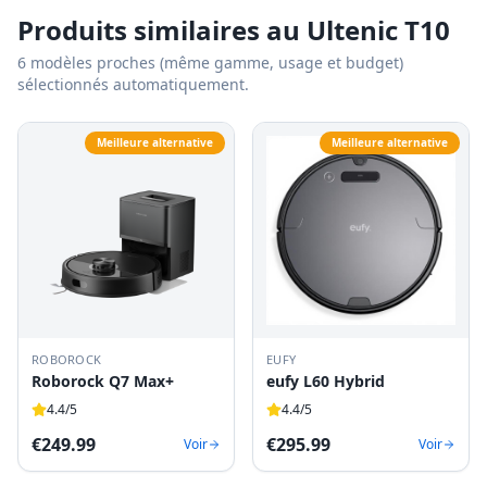
Produits similaires au
Ultenic T10
6
modèles proches (même gamme, usage et budget)
sélectionnés automatiquement.
Meilleure alternative
Meilleure alternative
ROBOROCK
EUFY
Roborock Q7 Max+
eufy L60 Hybrid
4.4
/5
4.4
/5
€
249.99
€
295.99
Voir
Voir