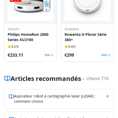
PHILIPS
ROWENTA
Philips HomeRun 2000
Rowenta X-Plorer Série
Series XU2100
380+
4.2
/5
4.4
/5
€
233.11
€
299
Voir
Voir
Articles recommandés
— Ultenic T10
Aspirateur robot à cartographie laser (LiDAR) :
comment choisir