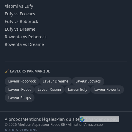
Xiaomi vs Eufy
Eufy vs Ecovacs
Eufy vs Roborock
Eufy vs Dreame
Rowenta vs Roborock
Rowenta vs Dreame
🧹 LAVEURS PAR MARQUE
Laveur
Roborock
Laveur
Dreame
Laveur
Ecovacs
Laveur
iRobot
Laveur
Xiaomi
Laveur
Eufy
Laveur
Rowenta
Laveur
Philips
À propos
Mentions légales
Plan du site
🌍 Changer de pays
© 2026 Meilleur Aspirateur Robot BE · Affiliation Amazon.be
AUTRES VERSIONS