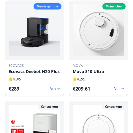
Même gamme
Moins cher
ECOVACS
MOVA
Ecovacs Deebot N20 Plus
Mova S10 Ultra
4.3
/5
4.2
/5
€
289
€
209.61
Voir
Voir
Concurrent
Concurrent