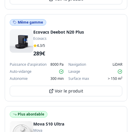
Même gamme
Ecovacs Deebot N20 Plus
Ecovacs
4.3
/5
289€
Puissance d'aspiration
8000 Pa
Navigation
LiDAR
Auto-vidange
Lavage
Autonomie
300 min
Surface max
> 150 m²
Voir le produit
Plus abordable
Mova S10 Ultra
Mova