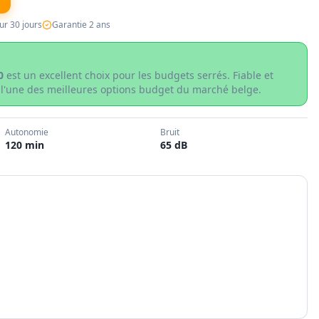
ur 30 jours
Garantie 2 ans
0
est un excellent choix pour les budgets serrés. Fiable et
st l'une des meilleures options budget du marché belge.
Autonomie
Bruit
120 min
65 dB