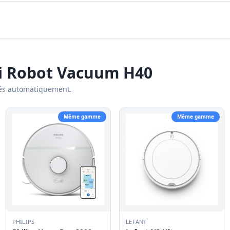
i Robot Vacuum H40
és automatiquement.
Même gamme
Même gamme
PHILIPS
LEFANT