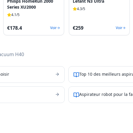
Philips HomeRun 2000
Lefant N3 Ultra
Series XU2000
4.3
/5
4.1
/5
€
178.4
€
259
Voir
Voir
Vacuum H40
oisir
Top 10 des meilleurs aspir
Aspirateur robot pour la f