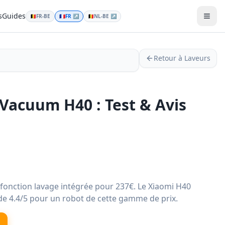
s
Guides
🇧🇪
FR-BE
🇫🇷
FR
↗
🇧🇪
NL-BE
↗
Men
Retour à Laveurs
Vacuum H40 : Test & Avis
 fonction lavage intégrée pour 237€. Le Xiaomi H40
 de 4.4/5 pour un robot de cette gamme de prix.