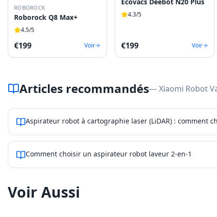
Ecovacs Deebot N20 Plus
ROBOROCK
4.3
/5
Roborock Q8 Max+
4.5
/5
€
199
€
199
Voir
Voir
Articles recommandés
— Xiaomi Robot 
Aspirateur robot à cartographie laser (LiDAR) : comment ch
Comment choisir un aspirateur robot laveur 2-en-1
Voir Aussi