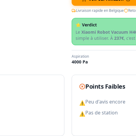
Livraison rapide en Belgique
Reto
⭐ Verdict
Le
Xiaomi Robot Vacuum H4
simple à utiliser. À
237€
, c'e
Aspiration
4000 Pa
Points Faibles
Peu d'avis encore
⚠
Pas de station
⚠