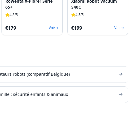
Rowenta X-Plorer Serie
Xiaomi Robot Vacuum
65+
S40C
4.3
/5
4.5
/5
€
179
€
199
Voir
Voir
ateurs robots (comparatif Belgique)
amille : sécurité enfants & animaux