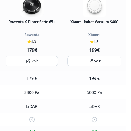
Rowenta X-Plorer Serie 65+
Xiaomi Robot Vacuum S40C
Rowenta
Xiaomi
4.3
4.5
179€
199€
Voir
Voir
179 €
199 €
3300 Pa
5000 Pa
LiDAR
LiDAR