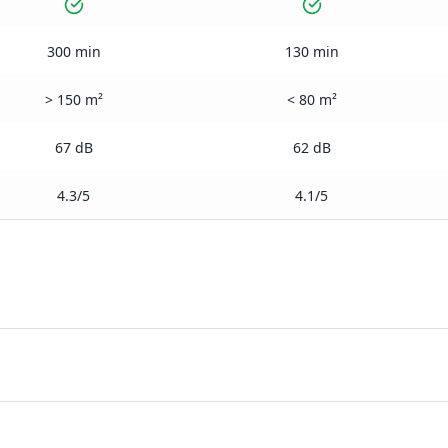
300 min
130 min
> 150 m²
< 80 m²
67 dB
62 dB
4.3/5
4.1/5