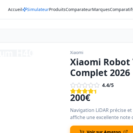
Accueil
Simulateur
Produits
Comparateur
Marques
Comparatif
Xiaomi
Xiaomi Robot 
Complet 2026
4.4
/5
200
€
Navigation LiDAR précise et
affiche une excellente note
Voir sur Amazon