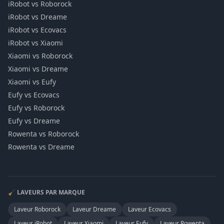
iRobot vs Roborock
iRobot vs Dreame
iRobot vs Ecovacs
iRobot vs Xiaomi
Xiaomi vs Roborock
Xiaomi vs Dreame
Xiaomi vs Eufy
Eufy vs Ecovacs
Eufy vs Roborock
Eufy vs Dreame
Rowenta vs Roborock
Rowenta vs Dreame
🧹 LAVEURS PAR MARQUE
Laveur
Roborock
Laveur
Dreame
Laveur
Ecovacs
Laveur
iRobot
Laveur
Xiaomi
Laveur
Eufy
Laveur
Rowenta