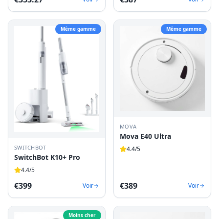
Même gamme
Même gamme
MOVA
Mova E40 Ultra
SWITCHBOT
4.4
/5
SwitchBot K10+ Pro
4.4
/5
€
399
€
389
Voir
Voir
Moins cher