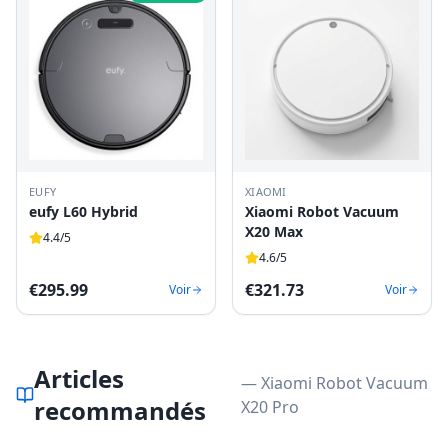
EUFY
XIAOMI
eufy L60 Hybrid
Xiaomi Robot Vacuum
X20 Max
4.4
/5
4.6
/5
€
295.99
€
321.73
Voir
Voir
Articles
— Xiaomi Robot Vacuum
recommandés
X20 Pro