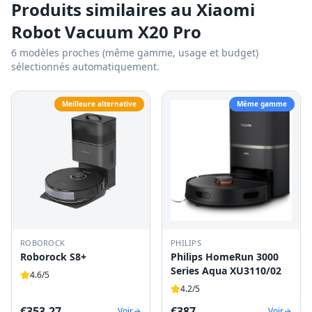
Produits similaires au
Xiaomi
Robot Vacuum X20 Pro
6
modèles proches (même gamme, usage et budget)
sélectionnés automatiquement.
Meilleure alternative
Même gamme
ROBOROCK
PHILIPS
Roborock S8+
Philips HomeRun 3000
Series Aqua XU3110/02
4.6
/5
4.2
/5
€
353.27
€
387
Voir
Voir