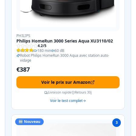
PHILIPS
Philips HomeRun 3000 Series Aqua XU3110/02
4.2
/5
4000 Pa
180 min
60 dB
Robot Philips HomeRun 3000 Aqua avec station auto-
vidage
€
387
Voir le prix sur Amazon
Livraison rapide
Retours 30j
Voir le test complet
🆕 Nouveau
3