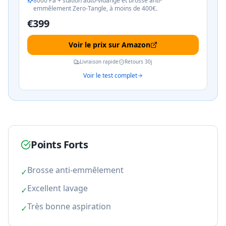
8000 Pa + station auto-vidange et brosse anti-
emmêlement Zero-Tangle, à moins de 400€.
€
399
Voir le prix sur Amazon
Livraison rapide
Retours 30j
Voir le test complet
Points Forts
Brosse anti-emmêlement
✓
Excellent lavage
✓
Très bonne aspiration
✓