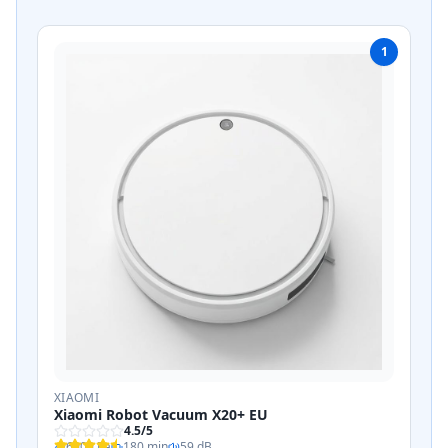
1
XIAOMI
Xiaomi Robot Vacuum X20+ EU
4.5
/5
6000 Pa
180 min
59 dB