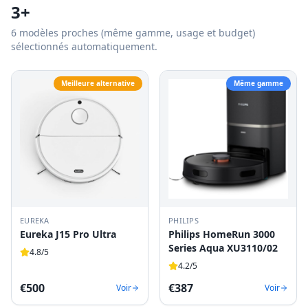
3+
6
modèles proches (même gamme, usage et budget)
sélectionnés automatiquement.
Meilleure alternative
Même gamme
EUREKA
PHILIPS
Eureka J15 Pro Ultra
Philips HomeRun 3000
Series Aqua XU3110/02
4.8
/5
4.2
/5
€
500
€
387
Voir
Voir