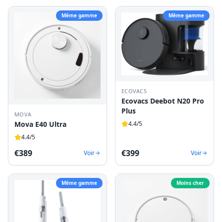
Même gamme
Même gamme
ECOVACS
Ecovacs Deebot N20 Pro
Plus
MOVA
4.4
/5
Mova E40 Ultra
4.4
/5
€
389
€
399
Voir
Voir
Même gamme
Moins cher