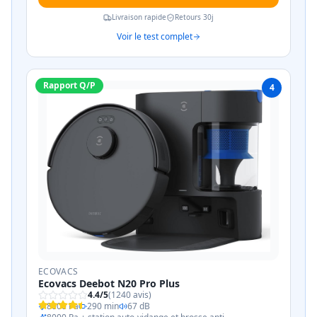
Livraison rapide
Retours 30j
Voir le test complet
Rapport Q/P
4
ECOVACS
Ecovacs Deebot N20 Pro Plus
4.4
/5
(
1240
avis)
8000 Pa
290 min
67 dB