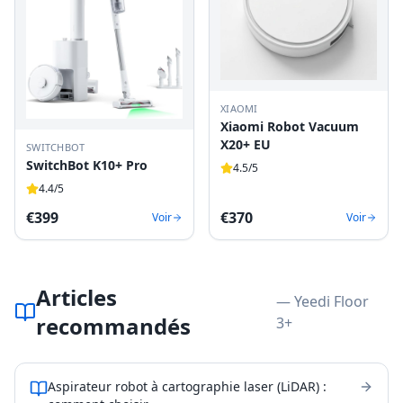
XIAOMI
Xiaomi Robot Vacuum
X20+ EU
SWITCHBOT
SwitchBot K10+ Pro
4.5
/5
4.4
/5
€
399
€
370
Voir
Voir
Articles
— Yeedi Floor
recommandés
3+
Aspirateur robot à cartographie laser (LiDAR) :