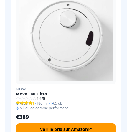
MOVA
Mova E40 Ultra
4.4
/5
7500 Pa
180 min
65 dB
Milieu de gamme performant
€
389
Voir le prix sur Amazon