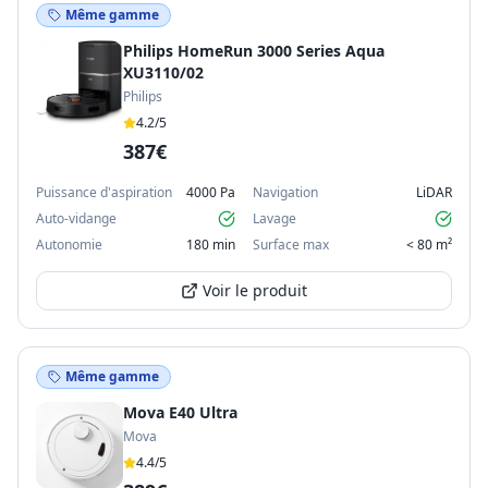
Même gamme
Philips HomeRun 3000 Series Aqua
XU3110/02
Philips
4.2
/5
387€
Puissance d'aspiration
4000 Pa
Navigation
LiDAR
Auto-vidange
Lavage
Autonomie
180 min
Surface max
< 80 m²
Voir le produit
Même gamme
Mova E40 Ultra
Mova
4.4
/5